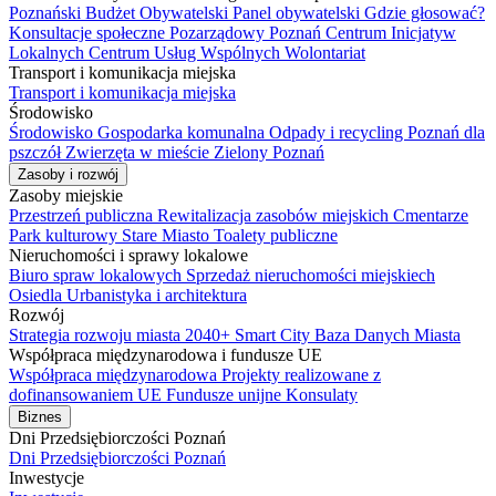
Poznański Budżet Obywatelski
Panel obywatelski
Gdzie głosować?
Konsultacje społeczne
Pozarządowy Poznań
Centrum Inicjatyw
Lokalnych
Centrum Usług Wspólnych
Wolontariat
Transport i komunikacja miejska
Transport i komunikacja miejska
Środowisko
Środowisko
Gospodarka komunalna
Odpady i recycling
Poznań dla
pszczół
Zwierzęta w mieście
Zielony Poznań
Zasoby i rozwój
Zasoby miejskie
Przestrzeń publiczna
Rewitalizacja zasobów miejskich
Cmentarze
Park kulturowy Stare Miasto
Toalety publiczne
Nieruchomości i sprawy lokalowe
Biuro spraw lokalowych
Sprzedaż nieruchomości miejskiech
Osiedla
Urbanistyka i architektura
Rozwój
Strategia rozwoju miasta 2040+
Smart City
Baza Danych Miasta
Współpraca międzynarodowa i fundusze UE
Współpraca międzynarodowa
Projekty realizowane z
dofinansowaniem UE
Fundusze unijne
Konsulaty
Biznes
Dni Przedsiębiorczości Poznań
Dni Przedsiębiorczości Poznań
Inwestycje