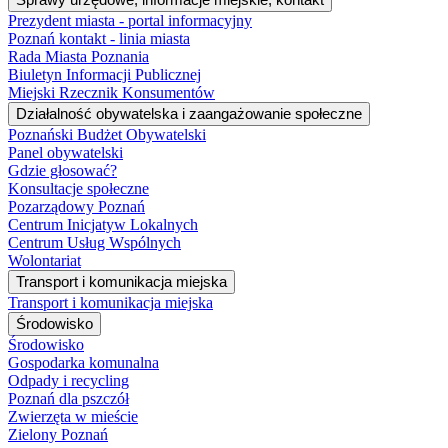
Prezydent miasta - portal informacyjny
Poznań kontakt - linia miasta
Rada Miasta Poznania
Biuletyn Informacji Publicznej
Miejski Rzecznik Konsumentów
Działalność obywatelska i zaangażowanie społeczne
Poznański Budżet Obywatelski
Panel obywatelski
Gdzie głosować?
Konsultacje społeczne
Pozarządowy Poznań
Centrum Inicjatyw Lokalnych
Centrum Usług Wspólnych
Wolontariat
Transport i komunikacja miejska
Transport i komunikacja miejska
Środowisko
Środowisko
Gospodarka komunalna
Odpady i recycling
Poznań dla pszczół
Zwierzęta w mieście
Zielony Poznań