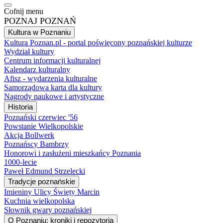
Cofnij menu
POZNAJ POZNAŃ
Kultura w Poznaniu
Kultura Poznan.pl - portal poświęcony poznańskiej kulturze
Wydział kultury
Centrum informacji kulturalnej
Kalendarz kulturalny
Afisz - wydarzenia kulturalne
Samorządowa karta dla kultury
Nagrody naukowe i artystyczne
Historia
Poznański czerwiec '56
Powstanie Wielkopolskie
Akcja Bollwerk
Poznańscy Bambrzy
Honorowi i zasłużeni mieszkańcy Poznania
1000-lecie
Paweł Edmund Strzelecki
Tradycje poznańskie
Imieniny Ulicy Święty Marcin
Kuchnia wielkopolska
Słownik gwary poznańskiej
O Poznaniu: kroniki i repozytoria