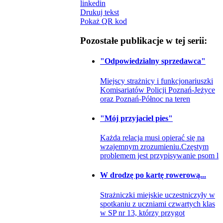
linkedin
Drukuj tekst
Pokaż QR kod
Pozostałe publikacje w tej serii:
"Odpowiedzialny sprzedawca"
Miejscy strażnicy i funkcjonariuszki
Komisariatów Policji Poznań-Jeżyce
oraz Poznań-Północ na teren
"Mój przyjaciel pies"
Każda relacja musi opierać się na
wzajemnym zrozumieniu.Częstym
problemem jest przypisywanie psom l
W drodzę po kartę rowerową...
Strażniczki miejskie uczestniczyły w
spotkaniu z uczniami czwartych klas
w SP nr 13, którzy przygot