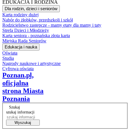
EDUKACJA I RODZINA
Dla rodzin, dzieci i seniorów
Karta rodziny dużej
Nabór do żłobków, przedszkoli i szkół
Rodzicielstwo zastępcze - mamy etaty dla mamy i taty
Strefa Dzieci i Młodzieży
Karta seniora - poznańska złota karta
Miejska Rada Seniorów
Edukacja i nauka
Oświata
Studia
Nagrody naukowe i artystyczne
Cyfrowa oświata
Poznan.pl,
oficjalna
strona Miasta
Poznania
Szukaj
szukaj informacji
Wyszukaj