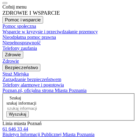
Cofnij menu
ZDROWIE I WSPARCIE
Pomoc i wsparcie
Pomoc społeczna
Wsparcie w kryzysie i przeciwdzałanie przemocy
Nieodpłatna pomoc prawna
Niepełnosprawność
Telefony zaufania
Zdrowie
Zdrowie
Bezpieczeństwo
Straż Miejska
Zarządzanie bezpieczeństwem
Telefony alarmowe i pogotowia
Poznan.pl, oficjalna strona Miasta Poznania
Szukaj
szukaj informacji
Wyszukaj
Linia miasta Poznań
61 646 33 44
Biuletyn Informacji Publicznej Miasta Poznania