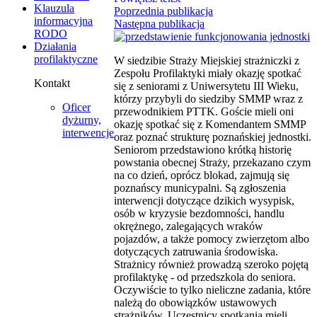
Klauzula
Poprzednia publikacja
informacyjna
Następna publikacja
RODO
Działania
profilaktyczne
W siedzibie Straży Miejskiej strażniczki z
Zespołu Profilaktyki miały okazję spotkać
Kontakt
się z seniorami z Uniwersytetu III Wieku,
którzy przybyli do siedziby SMMP wraz z
Oficer
przewodnikiem PTTK. Goście mieli oni
dyżurny,
okazję spotkać się z Komendantem SMMP
interwencje
oraz poznać strukturę poznańskiej jednostki.
Seniorom przedstawiono krótką historię
powstania obecnej Straży, przekazano czym
na co dzień, oprócz blokad, zajmują się
poznańscy municypalni. Są zgłoszenia
interwencji dotyczące dzikich wysypisk,
osób w kryzysie bezdomności, handlu
okrężnego, zalegających wraków
pojazdów, a także pomocy zwierzętom albo
dotyczących zatruwania środowiska.
Strażnicy również prowadzą szeroko pojętą
profilaktykę - od przedszkola do seniora.
Oczywiście to tylko nieliczne zadania, które
należą do obowiązków ustawowych
strażników. Uczestnicy spotkania mieli