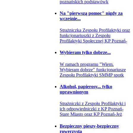
poznańskich podstawówk
Na "pierwszą pomoc" nigdy za
wcześnie...
Strażniczka Zespołu Profilaktyki oraz
funkcjonariuszki z Zespołu
Profilaktyki Społecznej KP Poznań-
Wybieram tylko dobrze...
W ramach programu "Wiem.
Wybieram dobrze" funkcjonariusze
Zespołu Profilaktyki SMMP spotk
Alkohol, papierosy... tylko
uprawnionym
Strażniczki z Zespołu Profilaktyki i
ich odpowiedniczki z KP Poznań-
Stare Miasto oraz KP Poznań-Jeż
Bezpieczny pieszy-bezpieczny
rowerzysta