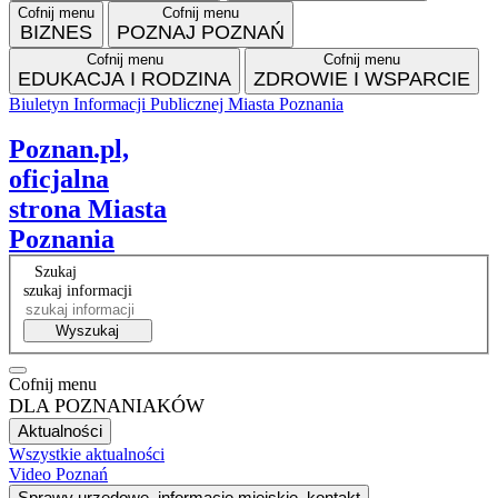
Cofnij menu
Cofnij menu
BIZNES
POZNAJ POZNAŃ
Cofnij menu
Cofnij menu
EDUKACJA I RODZINA
ZDROWIE I WSPARCIE
Biuletyn Informacji Publicznej Miasta Poznania
Facebook
Instagram
Tiktok
RSS
VP
Poznan.pl,
oficjalna
strona Miasta
Poznania
Szukaj
szukaj informacji
Wyszukaj
Cofnij menu
DLA POZNANIAKÓW
Aktualności
Wszystkie aktualności
Video Poznań
Sprawy urzędowe, informacje miejskie, kontakt