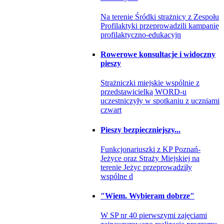
Na terenie Śródki strażnicy z Zespołu
Profilaktyki przeprowadzili kampanię
profilaktyczno-edukacyjn
Rowerowe konsultacje i widoczny
pieszy
Strażniczki miejskie wspólnie z
przedstawicielką WORD-u
uczestniczyły w spotkaniu z uczniami
czwart
Pieszy bezpieczniejszy...
Funkcjonariuszki z KP Poznań-
Jeżyce oraz Straży Miejskiej na
terenie Jeżyc przeprowadziły
wspólne d
"Wiem. Wybieram dobrze"
W SP nr 40 pierwszymi zajęciami