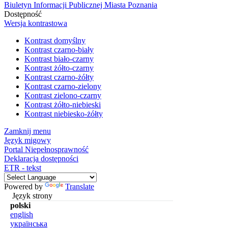
Biuletyn Informacji Publicznej Miasta Poznania
Dostępność
Wersja kontrastowa
Kontrast domyślny
Kontrast czarno-biały
Kontrast biało-czarny
Kontrast żółto-czarny
Kontrast czarno-żółty
Kontrast czarno-zielony
Kontrast zielono-czarny
Kontrast żółto-niebieski
Kontrast niebiesko-żółty
Zamknij menu
Język migowy
Portal Niepełnosprawność
Deklaracja dostępności
ETR - tekst
Powered by
Translate
Język strony
polski
english
українська