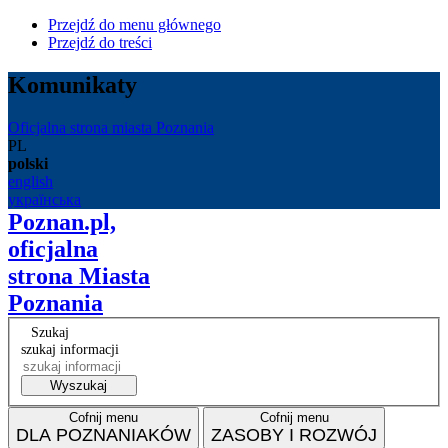
Przejdź do menu głównego
Przejdź do treści
Komunikaty
Oficjalna strona miasta Poznania
PL
polski
english
українська
Poznan.pl,
oficjalna
strona Miasta
Poznania
Szukaj
szukaj informacji
Wyszukaj
Cofnij menu
Cofnij menu
DLA POZNANIAKÓW
ZASOBY I ROZWÓJ