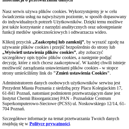
Nasz serwis używa plików cookies. Wykorzystujemy je w celu
świadczenia usług na najwyższym poziomie, w sposób dopasowany
do indywidualnych potrzeb Użytkowników. Dzięki temu możliwe
jest także korzystanie z narzędzi analitycznych oraz udostępnianie
funkcji mediów społecznościowych i odtwarzacza wideo.
Kliknij przycisk
„Zaakceptuj lub zamknij”
, by wyrazić zgodę na
używanie plików cookies i przejść bezpośrednio do strony lub
„Wyświetl ustawienia plików cookies”
, aby zobaczyć
szczegółowy opis typów plików cookies, a następnie podjąć
decyzję, które z nich chcesz zaakceptować. W każdej chwili istnieje
możliwość zarządzania ustawieniami plików cookies - w stopce
strony umieściliśmy link do
"Zmień ustawienia Cookies"
.
Administratorem danych osobowych użytkowników serwisu jest
Prezydent Miasta Poznania z siedzibą przy Placu Kolegiackim 17,
61-841 Poznań, natomiast podmiotem przetwarzającym dane jest
Instytut Chemii Bioorganicznej PAN - Poznańskie Centrum
Superkomputerowo-Sieciowe (PCSS) ul. Noskowskiego 12/14, 61-
704 Poznań.
Szczegółowe informacje na temat przetwarzania Twoich danych
znajdują się w
Polityce prywatności
.