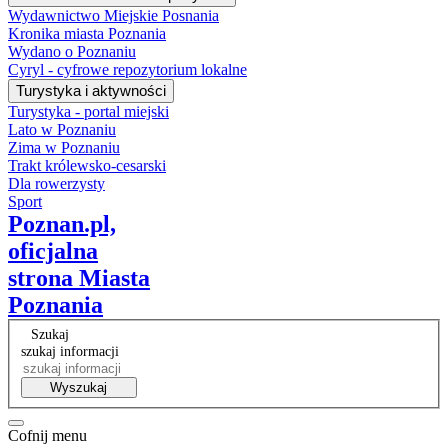
Wydawnictwo Miejskie Posnania
Kronika miasta Poznania
Wydano o Poznaniu
Cyryl - cyfrowe repozytorium lokalne
Turystyka i aktywności
Turystyka - portal miejski
Lato w Poznaniu
Zima w Poznaniu
Trakt królewsko-cesarski
Dla rowerzysty
Sport
Poznan.pl,
oficjalna
strona Miasta
Poznania
Szukaj
szukaj informacji
Wyszukaj
Cofnij menu