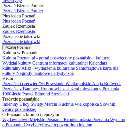
Inwestycje
Poznań Biznes Partner
Poznań Biznes Partner
Plus jeden Poznań
Plus jeden Poznań
Zaułek Rzemiosła
Zaułek Rzemiosła
Poznańskie taksówki
Poznańskie taksówki
Poznaj Poznań
Kultura w Poznaniu
Kultura Poznan.pl - portal poświęcony poznańskiej kulturze
Wydział kultury
Centrum informacji kulturalnej
Kalendarz
kulturalny
Afisz - wydarzenia kulturalne
Samorządowa karta dla
kultury
Nagrody naukowe i artystyczne
Historia
Poznański czerwiec '56
Powstanie Wielkopolskie
Akcja Bollwerk
Poznańscy Bambrzy
Honorowi i zasłużeni mieszkańcy Poznania
1000-lecie
Paweł Edmund Strzelecki
Tradycje poznańskie
Imieniny Ulicy Święty Marcin
Kuchnia wielkopolska
Słownik
gwary poznańskiej
O Poznaniu: kroniki i repozytoria
Wydawnictwo Miejskie Posnania
Kronika miasta Poznania
Wydano
o Poznaniu
Cyryl - cyfrowe repozytorium lokalne