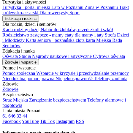
Turystyka i aktywności
Turystyka - portal miejski
Lato w Poznaniu
Zima w Poznaniu
Trakt
królewsko-cesarski
Dla rowerzysty
Sport
Edukacja i rodzina
Dla rodzin, dzieci i seniorów
Karta rodziny dużej
Nabór do żłobków, przedszkoli i szkół
Rodzicielstwo zastępcze - mamy etaty dla mamy i taty
Strefa Dzieci
i Młodzieży
Karta seniora - poznańska złota karta
Miejska Rada
Seniorów
Edukacja i nauka
Oświata
Studia
Nagrody naukowe i artystyczne
Cyfrowa oświata
Zdrowie i wsparcie
Pomoc i wsparcie
Pomoc społeczna
Wsparcie w kryzysie i przeciwdzałanie przemocy
Nieodpłatna pomoc prawna
Niepełnosprawność
Telefony zaufania
Zdrowie
Zdrowie
Bezpieczeństwo
Straż Miejska
Zarządzanie bezpieczeństwem
Telefony alarmowe i
pogotowia
Linia miasta Poznań
61 646 33 44
Facebook
YouTube
Tik Tok
Instagram
RSS
Informacja o przetwarzaniu danych