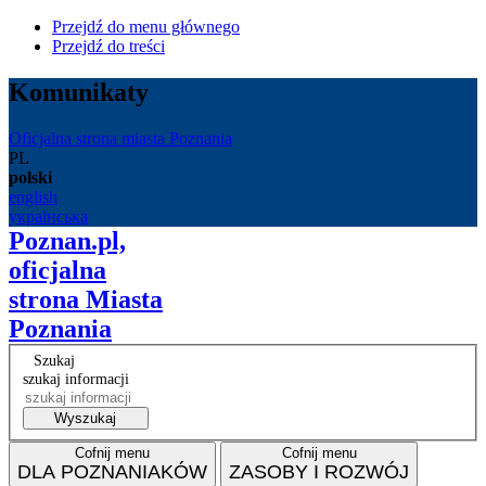
Przejdź do menu głównego
Przejdź do treści
Komunikaty
Oficjalna strona miasta Poznania
PL
polski
english
українська
Poznan.pl,
oficjalna
strona Miasta
Poznania
Szukaj
szukaj informacji
Wyszukaj
Cofnij menu
Cofnij menu
DLA POZNANIAKÓW
ZASOBY I ROZWÓJ