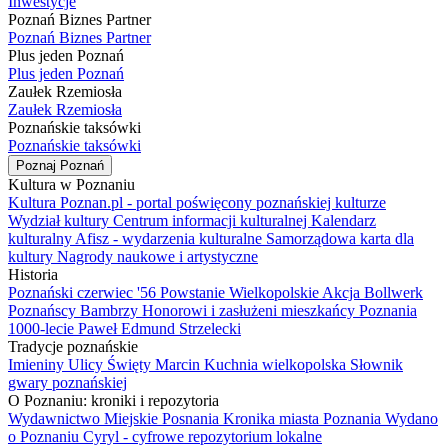
Inwestycje
Poznań Biznes Partner
Poznań Biznes Partner
Plus jeden Poznań
Plus jeden Poznań
Zaułek Rzemiosła
Zaułek Rzemiosła
Poznańskie taksówki
Poznańskie taksówki
Poznaj Poznań
Kultura w Poznaniu
Kultura Poznan.pl - portal poświęcony poznańskiej kulturze
Wydział kultury
Centrum informacji kulturalnej
Kalendarz
kulturalny
Afisz - wydarzenia kulturalne
Samorządowa karta dla
kultury
Nagrody naukowe i artystyczne
Historia
Poznański czerwiec '56
Powstanie Wielkopolskie
Akcja Bollwerk
Poznańscy Bambrzy
Honorowi i zasłużeni mieszkańcy Poznania
1000-lecie
Paweł Edmund Strzelecki
Tradycje poznańskie
Imieniny Ulicy Święty Marcin
Kuchnia wielkopolska
Słownik
gwary poznańskiej
O Poznaniu: kroniki i repozytoria
Wydawnictwo Miejskie Posnania
Kronika miasta Poznania
Wydano
o Poznaniu
Cyryl - cyfrowe repozytorium lokalne