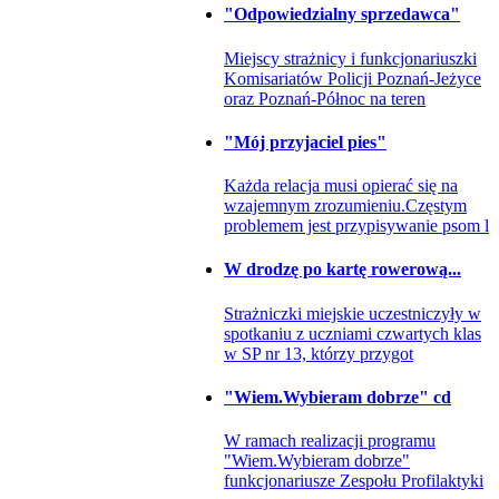
"Odpowiedzialny sprzedawca"
Miejscy strażnicy i funkcjonariuszki
Komisariatów Policji Poznań-Jeżyce
oraz Poznań-Północ na teren
"Mój przyjaciel pies"
Każda relacja musi opierać się na
wzajemnym zrozumieniu.Częstym
problemem jest przypisywanie psom l
W drodzę po kartę rowerową...
Strażniczki miejskie uczestniczyły w
spotkaniu z uczniami czwartych klas
w SP nr 13, którzy przygot
"Wiem.Wybieram dobrze" cd
W ramach realizacji programu
"Wiem.Wybieram dobrze"
funkcjonariusze Zespołu Profilaktyki