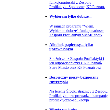
funkcjonariuszki z Zespołu
Profilaktyki Społecznej KP Poznań-
Wybieram tylko dobrze...
W ramach programu "Wiem.
Wybieram dobrze" funkcjonariusze
Zespołu Profilaktyki SMMP spotk
Alkohol, papierosy... tylko
uprawnionym
Strażniczki z Zespołu Profilaktyki i
ich odpowiedniczki z KP Poznań-
Stare Miasto oraz KP Poznań-Jeż
Bezpieczny pieszy-bezpieczny
rowerzysta
Na terenie Śródki strażnicy z Zespołu
Profilaktyki przeprowadzili kampanię
profilaktyczno-edukacyjn
Wizyta seniorów