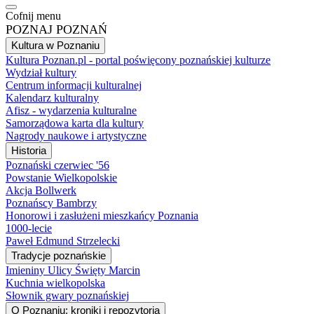
Cofnij menu
POZNAJ POZNAŃ
Kultura w Poznaniu
Kultura Poznan.pl - portal poświęcony poznańskiej kulturze
Wydział kultury
Centrum informacji kulturalnej
Kalendarz kulturalny
Afisz - wydarzenia kulturalne
Samorządowa karta dla kultury
Nagrody naukowe i artystyczne
Historia
Poznański czerwiec '56
Powstanie Wielkopolskie
Akcja Bollwerk
Poznańscy Bambrzy
Honorowi i zasłużeni mieszkańcy Poznania
1000-lecie
Paweł Edmund Strzelecki
Tradycje poznańskie
Imieniny Ulicy Święty Marcin
Kuchnia wielkopolska
Słownik gwary poznańskiej
O Poznaniu: kroniki i repozytoria