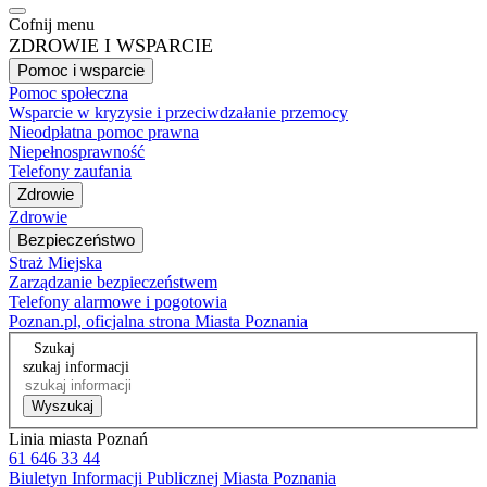
Cofnij menu
ZDROWIE I WSPARCIE
Pomoc i wsparcie
Pomoc społeczna
Wsparcie w kryzysie i przeciwdzałanie przemocy
Nieodpłatna pomoc prawna
Niepełnosprawność
Telefony zaufania
Zdrowie
Zdrowie
Bezpieczeństwo
Straż Miejska
Zarządzanie bezpieczeństwem
Telefony alarmowe i pogotowia
Poznan.pl, oficjalna strona Miasta Poznania
Szukaj
szukaj informacji
Wyszukaj
Linia miasta Poznań
61 646 33 44
Biuletyn Informacji Publicznej Miasta Poznania