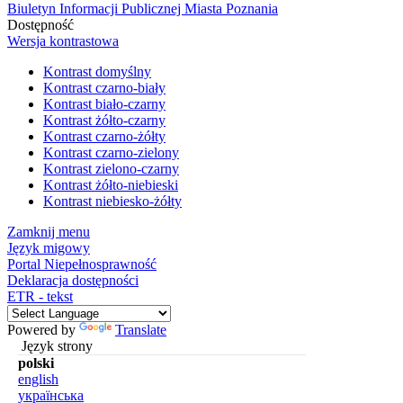
Biuletyn Informacji Publicznej Miasta Poznania
Dostępność
Wersja kontrastowa
Kontrast domyślny
Kontrast czarno-biały
Kontrast biało-czarny
Kontrast żółto-czarny
Kontrast czarno-żółty
Kontrast czarno-zielony
Kontrast zielono-czarny
Kontrast żółto-niebieski
Kontrast niebiesko-żółty
Zamknij menu
Język migowy
Portal Niepełnosprawność
Deklaracja dostępności
ETR - tekst
Powered by
Translate
Język strony
polski
english
українська