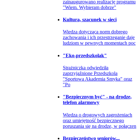
zainaugurowano realizację programu
"Wiem. Wybieram dobrze"
Kultura, szacunek w sieci
Wiedza dotycząca norm dobrego
zachowania i ich przestrzeganie daje
ludziom w pewnych momentach poc
"Eko-przedszkolak"
Strażniczka odwiedziła
zaprzyjaźnione Przedszkola
"Sportowa Akademia Smyka" oraz
"Po
"Bezpiecznym być" - na drodze,
telefon alarmowy
Wiedza o drogowych zagrożeniach
oraz umiejętność bezpiecznego
poruszania się na drodze, w połączen
Bezpieczeństwo seniorów...