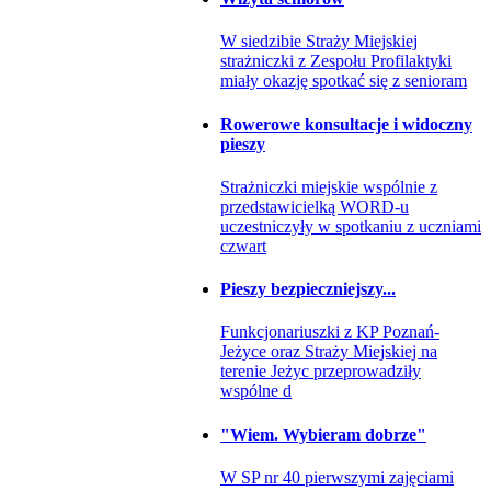
W siedzibie Straży Miejskiej
strażniczki z Zespołu Profilaktyki
miały okazję spotkać się z senioram
Rowerowe konsultacje i widoczny
pieszy
Strażniczki miejskie wspólnie z
przedstawicielką WORD-u
uczestniczyły w spotkaniu z uczniami
czwart
Pieszy bezpieczniejszy...
Funkcjonariuszki z KP Poznań-
Jeżyce oraz Straży Miejskiej na
terenie Jeżyc przeprowadziły
wspólne d
"Wiem. Wybieram dobrze"
W SP nr 40 pierwszymi zajęciami