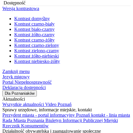
Dostępność
Wersja kontrastowa
Kontrast domyślny
Kontrast czarno-biały
Kontrast biało-czarny
Kontrast żółto-czarny
Kontrast czarno-żółty
Kontrast czarno-zielony
Kontrast zielono-czarny
Kontrast żółto-niebieski
Kontrast niebiesko-żółty
Zamknij menu
Język migowy
Portal Niepełnosprawność
Deklaracja dostępności
Dla Poznaniaków
Aktualności
Wszystkie aktualności
Video Poznań
Sprawy urzędowe, informacje miejskie, kontakt
Prezydent miasta - portal informacyjny
Poznań kontakt - linia miasta
Rada Miasta Poznania
Biuletyn Informacji Publicznej
Miejski
Rzecznik Konsumentów
Działalność obywatelska i zaangażowanie społeczne