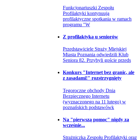
Funkcjonariuszki Zespołu
Profilaktyki kontynuują
profilaktyczne spotkania w ramach
programu "W
Z profilaktyką u seniorów
Przedstawiciele Straży Miejskiej
Miasta Poznania odwiedzili Klub
Seniora 82. Przybyli goście przeds
Konkurs "Internet bez granic, ale
z zasadami!" rozstrzygnięty
Tegoroczne obchody Dnia
Bezpiecznego Internetu
(wyznaczonego na 11 lutego) w
poznańskich podstawówk
Na "pierwszą pomoc" nigdy za
wcześnie...
Strażniczka Zespołu Profilaktyki oraz