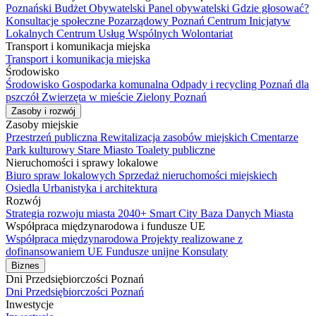
Poznański Budżet Obywatelski
Panel obywatelski
Gdzie głosować?
Konsultacje społeczne
Pozarządowy Poznań
Centrum Inicjatyw
Lokalnych
Centrum Usług Wspólnych
Wolontariat
Transport i komunikacja miejska
Transport i komunikacja miejska
Środowisko
Środowisko
Gospodarka komunalna
Odpady i recycling
Poznań dla
pszczół
Zwierzęta w mieście
Zielony Poznań
Zasoby i rozwój
Zasoby miejskie
Przestrzeń publiczna
Rewitalizacja zasobów miejskich
Cmentarze
Park kulturowy Stare Miasto
Toalety publiczne
Nieruchomości i sprawy lokalowe
Biuro spraw lokalowych
Sprzedaż nieruchomości miejskiech
Osiedla
Urbanistyka i architektura
Rozwój
Strategia rozwoju miasta 2040+
Smart City
Baza Danych Miasta
Współpraca międzynarodowa i fundusze UE
Współpraca międzynarodowa
Projekty realizowane z
dofinansowaniem UE
Fundusze unijne
Konsulaty
Biznes
Dni Przedsiębiorczości Poznań
Dni Przedsiębiorczości Poznań
Inwestycje