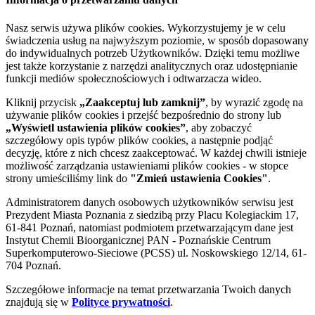
Nasz serwis używa plików cookies. Wykorzystujemy je w celu
świadczenia usług na najwyższym poziomie, w sposób dopasowany
do indywidualnych potrzeb Użytkowników. Dzięki temu możliwe
jest także korzystanie z narzędzi analitycznych oraz udostępnianie
funkcji mediów społecznościowych i odtwarzacza wideo.
Kliknij przycisk
„Zaakceptuj lub zamknij”
, by wyrazić zgodę na
używanie plików cookies i przejść bezpośrednio do strony lub
„Wyświetl ustawienia plików cookies”
, aby zobaczyć
szczegółowy opis typów plików cookies, a następnie podjąć
decyzję, które z nich chcesz zaakceptować. W każdej chwili istnieje
możliwość zarządzania ustawieniami plików cookies - w stopce
strony umieściliśmy link do
"Zmień ustawienia Cookies"
.
Administratorem danych osobowych użytkowników serwisu jest
Prezydent Miasta Poznania z siedzibą przy Placu Kolegiackim 17,
61-841 Poznań, natomiast podmiotem przetwarzającym dane jest
Instytut Chemii Bioorganicznej PAN - Poznańskie Centrum
Superkomputerowo-Sieciowe (PCSS) ul. Noskowskiego 12/14, 61-
704 Poznań.
Szczegółowe informacje na temat przetwarzania Twoich danych
znajdują się w
Polityce prywatności
.