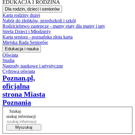
EDUKACJA I RODZINA
Dla rodzin, dzieci i seniorów
Karta rodziny dużej
Nabór do żłobków, przedszkoli i szkół
Rodzicielstwo zastępcze - mamy etaty dla mamy i taty
Strefa Dzieci i Młodzieży
Karta seniora - poznańska złota karta
Miejska Rada Seniorów
Edukacja i nauka
Oświata
Studia
Nagrody naukowe i artystyczne
Cyfrowa oświata
Poznan.pl,
oficjalna
strona Miasta
Poznania
Szukaj
szukaj informacji
Wyszukaj