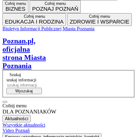
Cofnij menu
Cofnij menu
BIZNES
POZNAJ POZNAŃ
Cofnij menu
Cofnij menu
EDUKACJA I RODZINA
ZDROWIE I WSPARCIE
Biuletyn Informacji Publicznej Miasta Poznania
Facebook
Instagram
Tiktok
RSS
VP
Poznan.pl,
oficjalna
strona Miasta
Poznania
Szukaj
szukaj informacji
Wyszukaj
Cofnij menu
DLA POZNANIAKÓW
Aktualności
Wszystkie aktualności
Video Poznań
Sprawy urzędowe, informacje miejskie, kontakt