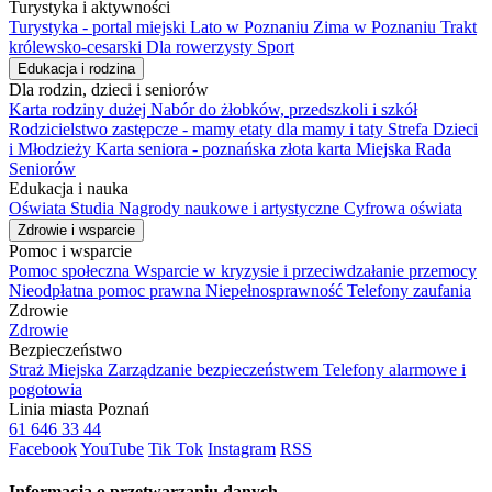
Turystyka i aktywności
Turystyka - portal miejski
Lato w Poznaniu
Zima w Poznaniu
Trakt
królewsko-cesarski
Dla rowerzysty
Sport
Edukacja i rodzina
Dla rodzin, dzieci i seniorów
Karta rodziny dużej
Nabór do żłobków, przedszkoli i szkół
Rodzicielstwo zastępcze - mamy etaty dla mamy i taty
Strefa Dzieci
i Młodzieży
Karta seniora - poznańska złota karta
Miejska Rada
Seniorów
Edukacja i nauka
Oświata
Studia
Nagrody naukowe i artystyczne
Cyfrowa oświata
Zdrowie i wsparcie
Pomoc i wsparcie
Pomoc społeczna
Wsparcie w kryzysie i przeciwdzałanie przemocy
Nieodpłatna pomoc prawna
Niepełnosprawność
Telefony zaufania
Zdrowie
Zdrowie
Bezpieczeństwo
Straż Miejska
Zarządzanie bezpieczeństwem
Telefony alarmowe i
pogotowia
Linia miasta Poznań
61 646 33 44
Facebook
YouTube
Tik Tok
Instagram
RSS
Informacja o przetwarzaniu danych