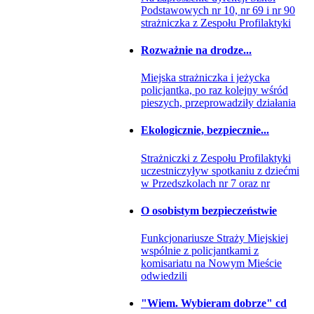
Podstawowych nr 10, nr 69 i nr 90
strażniczka z Zespołu Profilaktyki
Rozważnie na drodze...
Miejska strażniczka i jeżycka
policjantka, po raz kolejny wśród
pieszych, przeprowadziły działania
Ekologicznie, bezpiecznie...
Strażniczki z Zespołu Profilaktyki
uczestniczyływ spotkaniu z dziećmi
w Przedszkolach nr 7 oraz nr
O osobistym bezpieczeństwie
Funkcjonariusze Straży Miejskiej
wspólnie z policjantkami z
komisariatu na Nowym Mieście
odwiedzili
"Wiem. Wybieram dobrze" cd