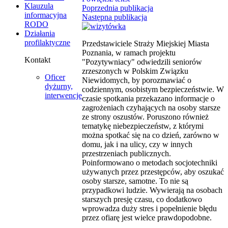
Klauzula
Poprzednia publikacja
informacyjna
Następna publikacja
RODO
Działania
profilaktyczne
Przedstawiciele Straży Miejskiej Miasta
Poznania, w ramach projektu
Kontakt
"Pozytywniacy" odwiedzili seniorów
zrzeszonych w Polskim Związku
Oficer
Niewidomych, by porozmawiać o
dyżurny,
codziennym, osobistym bezpieczeństwie. W
interwencje
czasie spotkania przekazano informacje o
zagrożeniach czyhających na osoby starsze
ze strony oszustów. Poruszono również
tematykę niebezpieczeństw, z którymi
można spotkać się na co dzień, zarówno w
domu, jak i na ulicy, czy w innych
przestrzeniach publicznych.
Poinformowano o metodach socjotechniki
używanych przez przestępców, aby oszukać
osoby starsze, samotne. To nie są
przypadkowi ludzie. Wywierają na osobach
starszych presję czasu, co dodatkowo
wprowadza duży stres i popełnienie błędu
przez ofiarę jest wielce prawdopodobne.