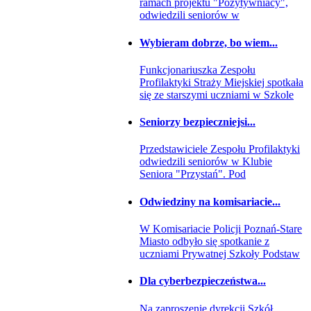
ramach projektu "Pozytywniacy",
odwiedzili seniorów w
Wybieram dobrze, bo wiem...
Funkcjonariuszka Zespołu
Profilaktyki Straży Miejskiej spotkała
się ze starszymi uczniami w Szkole
Seniorzy bezpieczniejsi...
Przedstawiciele Zespołu Profilaktyki
odwiedzili seniorów w Klubie
Seniora "Przystań". Pod
Odwiedziny na komisariacie...
W Komisariacie Policji Poznań-Stare
Miasto odbyło się spotkanie z
uczniami Prywatnej Szkoły Podstaw
Dla cyberbezpieczeństwa...
Na zaproszenie dyrekcji Szkół