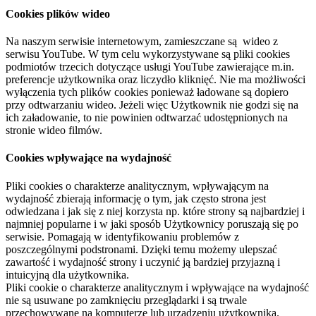
Cookies plików wideo
Na naszym serwisie internetowym, zamieszczane są wideo z
serwisu YouTube. W tym celu wykorzystywane są pliki cookies
podmiotów trzecich dotyczące usługi YouTube zawierające m.in.
preferencje użytkownika oraz liczydło kliknięć. Nie ma możliwości
wyłączenia tych plików cookies ponieważ ładowane są dopiero
przy odtwarzaniu wideo. Jeżeli więc Użytkownik nie godzi się na
ich załadowanie, to nie powinien odtwarzać udostępnionych na
stronie wideo filmów.
Cookies wpływające na wydajność
Pliki cookies o charakterze analitycznym, wpływającym na
wydajność zbierają informację o tym, jak często strona jest
odwiedzana i jak się z niej korzysta np. które strony są najbardziej i
najmniej popularne i w jaki sposób Użytkownicy poruszają się po
serwisie. Pomagają w identyfikowaniu problemów z
poszczególnymi podstronami. Dzięki temu możemy ulepszać
zawartość i wydajność strony i uczynić ją bardziej przyjazną i
intuicyjną dla użytkownika.
Pliki cookie o charakterze analitycznym i wpływające na wydajność
nie są usuwane po zamknięciu przeglądarki i są trwale
przechowywane na komputerze lub urządzeniu użytkownika.