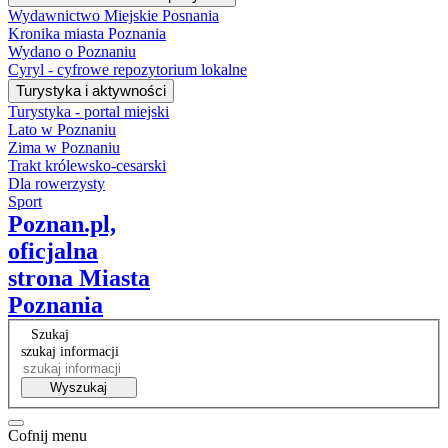
Wydawnictwo Miejskie Posnania
Kronika miasta Poznania
Wydano o Poznaniu
Cyryl - cyfrowe repozytorium lokalne
Turystyka i aktywności
Turystyka - portal miejski
Lato w Poznaniu
Zima w Poznaniu
Trakt królewsko-cesarski
Dla rowerzysty
Sport
Poznan.pl,
oficjalna
strona Miasta
Poznania
Szukaj
szukaj informacji
Wyszukaj
Cofnij menu