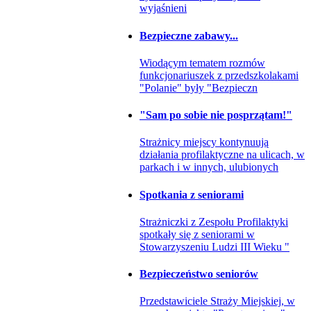
wyjaśnieni
Bezpieczne zabawy...
Wiodącym tematem rozmów
funkcjonariuszek z przedszkolakami
"Polanie" były "Bezpieczn
"Sam po sobie nie posprzątam!"
Strażnicy miejscy kontynuują
działania profilaktyczne na ulicach, w
parkach i w innych, ulubionych
Spotkania z seniorami
Strażniczki z Zespołu Profilaktyki
spotkały się z seniorami w
Stowarzyszeniu Ludzi III Wieku "
Bezpieczeństwo seniorów
Przedstawiciele Straży Miejskiej, w