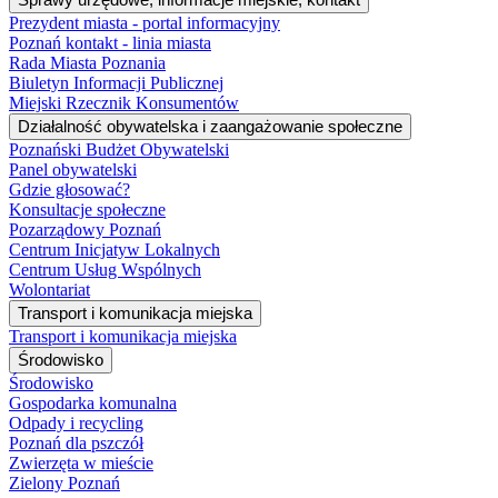
Prezydent miasta - portal informacyjny
Poznań kontakt - linia miasta
Rada Miasta Poznania
Biuletyn Informacji Publicznej
Miejski Rzecznik Konsumentów
Działalność obywatelska i zaangażowanie społeczne
Poznański Budżet Obywatelski
Panel obywatelski
Gdzie głosować?
Konsultacje społeczne
Pozarządowy Poznań
Centrum Inicjatyw Lokalnych
Centrum Usług Wspólnych
Wolontariat
Transport i komunikacja miejska
Transport i komunikacja miejska
Środowisko
Środowisko
Gospodarka komunalna
Odpady i recycling
Poznań dla pszczół
Zwierzęta w mieście
Zielony Poznań