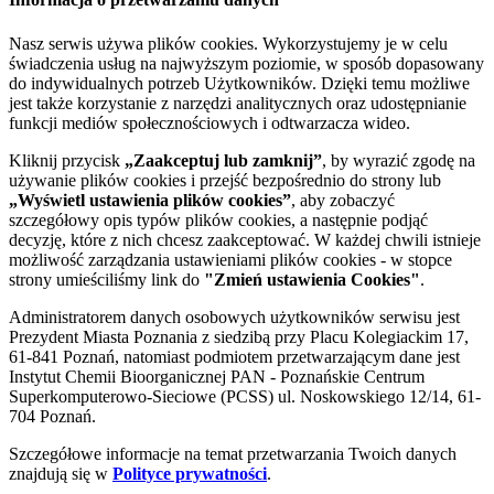
Nasz serwis używa plików cookies. Wykorzystujemy je w celu
świadczenia usług na najwyższym poziomie, w sposób dopasowany
do indywidualnych potrzeb Użytkowników. Dzięki temu możliwe
jest także korzystanie z narzędzi analitycznych oraz udostępnianie
funkcji mediów społecznościowych i odtwarzacza wideo.
Kliknij przycisk
„Zaakceptuj lub zamknij”
, by wyrazić zgodę na
używanie plików cookies i przejść bezpośrednio do strony lub
„Wyświetl ustawienia plików cookies”
, aby zobaczyć
szczegółowy opis typów plików cookies, a następnie podjąć
decyzję, które z nich chcesz zaakceptować. W każdej chwili istnieje
możliwość zarządzania ustawieniami plików cookies - w stopce
strony umieściliśmy link do
"Zmień ustawienia Cookies"
.
Administratorem danych osobowych użytkowników serwisu jest
Prezydent Miasta Poznania z siedzibą przy Placu Kolegiackim 17,
61-841 Poznań, natomiast podmiotem przetwarzającym dane jest
Instytut Chemii Bioorganicznej PAN - Poznańskie Centrum
Superkomputerowo-Sieciowe (PCSS) ul. Noskowskiego 12/14, 61-
704 Poznań.
Szczegółowe informacje na temat przetwarzania Twoich danych
znajdują się w
Polityce prywatności
.