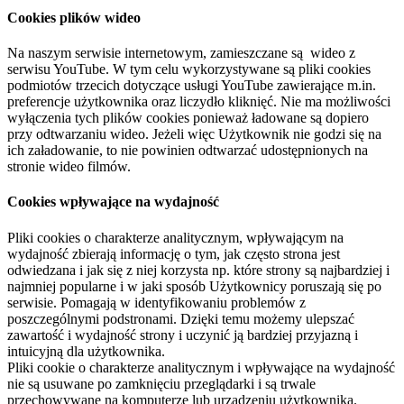
Cookies plików wideo
Na naszym serwisie internetowym, zamieszczane są wideo z
serwisu YouTube. W tym celu wykorzystywane są pliki cookies
podmiotów trzecich dotyczące usługi YouTube zawierające m.in.
preferencje użytkownika oraz liczydło kliknięć. Nie ma możliwości
wyłączenia tych plików cookies ponieważ ładowane są dopiero
przy odtwarzaniu wideo. Jeżeli więc Użytkownik nie godzi się na
ich załadowanie, to nie powinien odtwarzać udostępnionych na
stronie wideo filmów.
Cookies wpływające na wydajność
Pliki cookies o charakterze analitycznym, wpływającym na
wydajność zbierają informację o tym, jak często strona jest
odwiedzana i jak się z niej korzysta np. które strony są najbardziej i
najmniej popularne i w jaki sposób Użytkownicy poruszają się po
serwisie. Pomagają w identyfikowaniu problemów z
poszczególnymi podstronami. Dzięki temu możemy ulepszać
zawartość i wydajność strony i uczynić ją bardziej przyjazną i
intuicyjną dla użytkownika.
Pliki cookie o charakterze analitycznym i wpływające na wydajność
nie są usuwane po zamknięciu przeglądarki i są trwale
przechowywane na komputerze lub urządzeniu użytkownika.