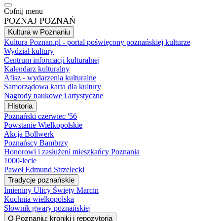
Cofnij menu
POZNAJ POZNAŃ
Kultura w Poznaniu
Kultura Poznan.pl - portal poświęcony poznańskiej kulturze
Wydział kultury
Centrum informacji kulturalnej
Kalendarz kulturalny
Afisz - wydarzenia kulturalne
Samorządowa karta dla kultury
Nagrody naukowe i artystyczne
Historia
Poznański czerwiec '56
Powstanie Wielkopolskie
Akcja Bollwerk
Poznańscy Bambrzy
Honorowi i zasłużeni mieszkańcy Poznania
1000-lecie
Paweł Edmund Strzelecki
Tradycje poznańskie
Imieniny Ulicy Święty Marcin
Kuchnia wielkopolska
Słownik gwary poznańskiej
O Poznaniu: kroniki i repozytoria