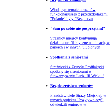
Wiodącym tematem rozmów
funkcjonariuszek z przedszkolakami
"Polanie" były "Bezpieczn
"Sam po sobie nie posprzątam!"
Strażnicy miejscy kontynuują
działania profilaktyczne na ulicach, w
parkach i w innych, ulubionych
Spotkania z seniorami
Strażniczki z Zespołu Profilaktyki
spotkały się z seniorami w
Stowarzyszeniu Ludzi III Wieku "
Bezpieczeństwo seniorów
Przedstawiciele Straży Miejskiej, w
ramach projektu "Pozytywniacy",
odwiedzili seniorów w