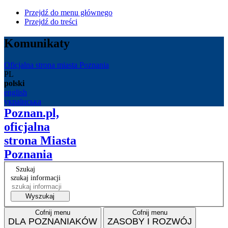
Przejdź do menu głównego
Przejdź do treści
Komunikaty
Oficjalna strona miasta Poznania
PL
polski
english
українська
Poznan.pl,
oficjalna
strona Miasta
Poznania
Szukaj
szukaj informacji
Wyszukaj
Cofnij menu
Cofnij menu
DLA POZNANIAKÓW
ZASOBY I ROZWÓJ