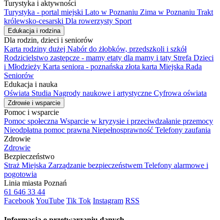
Turystyka i aktywności
Turystyka - portal miejski
Lato w Poznaniu
Zima w Poznaniu
Trakt
królewsko-cesarski
Dla rowerzysty
Sport
Edukacja i rodzina
Dla rodzin, dzieci i seniorów
Karta rodziny dużej
Nabór do żłobków, przedszkoli i szkół
Rodzicielstwo zastępcze - mamy etaty dla mamy i taty
Strefa Dzieci
i Młodzieży
Karta seniora - poznańska złota karta
Miejska Rada
Seniorów
Edukacja i nauka
Oświata
Studia
Nagrody naukowe i artystyczne
Cyfrowa oświata
Zdrowie i wsparcie
Pomoc i wsparcie
Pomoc społeczna
Wsparcie w kryzysie i przeciwdzałanie przemocy
Nieodpłatna pomoc prawna
Niepełnosprawność
Telefony zaufania
Zdrowie
Zdrowie
Bezpieczeństwo
Straż Miejska
Zarządzanie bezpieczeństwem
Telefony alarmowe i
pogotowia
Linia miasta Poznań
61 646 33 44
Facebook
YouTube
Tik Tok
Instagram
RSS
Informacja o przetwarzaniu danych