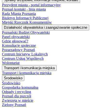
Prezydent miasta - portal informacyjny
Poznań kontakt - linia miasta
Rada Miasta Poznania
Biuletyn Informacji Publicznej
Miejski Rzecznik Konsumentów
Działalność obywatelska i zaangażowanie społeczne
Poznański Budżet Obywatelski
Panel obywatelski
Gdzie głosować?
Konsultacje społeczne
Pozarządowy Poznań
Centrum Inicjatyw Lokalnych
Centrum Usług Wspólnych
Wolontariat
Transport i komunikacja miejska
Transport i komunikacja miejska
Środowisko
Środowisko
Gospodarka komunalna
Odpady i recycling
Poznań dla pszczół
Zwierzęta w mieście
Zielony Poznań