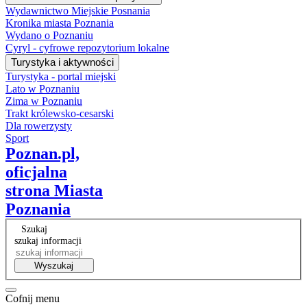
Wydawnictwo Miejskie Posnania
Kronika miasta Poznania
Wydano o Poznaniu
Cyryl - cyfrowe repozytorium lokalne
Turystyka i aktywności
Turystyka - portal miejski
Lato w Poznaniu
Zima w Poznaniu
Trakt królewsko-cesarski
Dla rowerzysty
Sport
Poznan.pl,
oficjalna
strona Miasta
Poznania
Szukaj
szukaj informacji
Wyszukaj
Cofnij menu