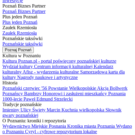
Inwestycje
Poznań Biznes Partner
Poznań Biznes Partner
Plus jeden Poznań
Plus jeden Poznań
Zaułek Rzemiosła
Zaułek Rzemiosła
Poznańskie taksówki
Poznańskie taksówki
Poznaj Poznań
Kultura w Poznaniu
Kultura Poznan.pl - portal poświęcony poznańskiej kulturze
Wydział kultury
Centrum informacji kulturalnej
Kalendarz
kulturalny
Afisz - wydarzenia kulturalne
Samorządowa karta dla
kultury
Nagrody naukowe i artystyczne
Historia
Poznański czerwiec '56
Powstanie Wielkopolskie
Akcja Bollwerk
Poznańscy Bambrzy
Honorowi i zasłużeni mieszkańcy Poznania
1000-lecie
Paweł Edmund Strzelecki
Tradycje poznańskie
Imieniny Ulicy Święty Marcin
Kuchnia wielkopolska
Słownik
gwary poznańskiej
O Poznaniu: kroniki i repozytoria
Wydawnictwo Miejskie Posnania
Kronika miasta Poznania
Wydano
o Poznaniu
Cyryl - cyfrowe repozytorium lokalne