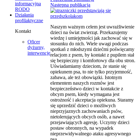
informacyjna
Następna publikacja
RODO
Działania
profilaktyczne
Naszym ważnym celem jest uwrażliwienie
Kontakt
dzieci na świat zwierząt. Przekazujemy
wiedzę i umiejętności jak zachować się w
Oficer
stosunku do nich. Wiele uwagi podczas
dyżurny,
spotkań z młodszymi dziećmi poświęcamy
interwencje
relacjom z psem, by kontakt z pupilem stał
się bezpieczny i komfortowy dla obu stron.
Uświadamiamy dzieciom, że stanie się
opiekunem psa, to nie tylko przyjemność,
zabawa, ale też obowiązki. Istotnym
elementem naszych rozmów jest
bezpieczeństwo dzieci w kontakcie z
obcym psem, kiedy wymagana jest
ostrożność i akceptacja opiekuna. Staramy
się uprzedzić dzieci o możliwych
nieprzyjaznych zachowaniach psów,
nietolerujących obcych osób, a nawet
przejawiających agresję. Uczymy dzieci
postaw obronnych, na wypadek
nieprzewidywalnego ataku agresywnego
psa.