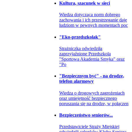
Kultura, szacunek w sieci
Wiedza dotycząca norm dobrego
zachowania i ich przestrzeganie daje
ludziom w pewnych momentach poc
"Eko-przedszkolak"
Strażniczka odwiedziła
zaprzyjaźnione Przedszkola
"Sportowa Akademia Smyka" oraz
"Po
"Bezpiecznym być" - na drodze,
telefon alarmowy
Wiedza o drogowych zagrożeniach
oraz umiejętność bezpiecznego
poruszania się na drodze, w połączen
Bezpieczeństwo seniorów...
Przedstawiciele Straży Miejskiej
odwiedzili członków Klubu Seniora