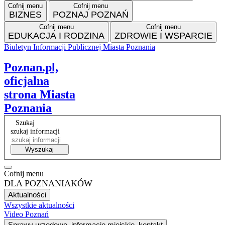
Cofnij menu
Cofnij menu
BIZNES
POZNAJ POZNAŃ
Cofnij menu
Cofnij menu
EDUKACJA I RODZINA
ZDROWIE I WSPARCIE
Biuletyn Informacji Publicznej Miasta Poznania
Facebook
Instagram
Tiktok
RSS
VP
Poznan.pl,
oficjalna
strona Miasta
Poznania
Szukaj
szukaj informacji
Wyszukaj
Cofnij menu
DLA POZNANIAKÓW
Aktualności
Wszystkie aktualności
Video Poznań
Sprawy urzędowe, informacje miejskie, kontakt