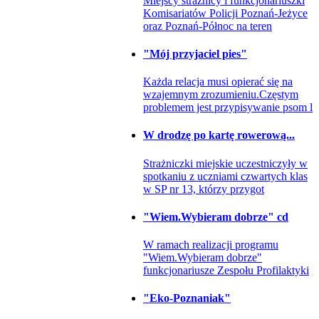
Miejscy strażnicy i funkcjonariuszki
Komisariatów Policji Poznań-Jeżyce
oraz Poznań-Północ na teren
"Mój przyjaciel pies"
Każda relacja musi opierać się na
wzajemnym zrozumieniu.Częstym
problemem jest przypisywanie psom l
W drodzę po kartę rowerową...
Strażniczki miejskie uczestniczyły w
spotkaniu z uczniami czwartych klas
w SP nr 13, którzy przygot
"Wiem.Wybieram dobrze" cd
W ramach realizacji programu
"Wiem.Wybieram dobrze"
funkcjonariusze Zespołu Profilaktyki
"Eko-Poznaniak"