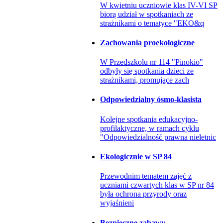
W kwietniu uczniowie klas IV-VI SP
biorą udział w spotkaniach ze
strażnikami o tematyce "EKO&q
Zachowania proekologiczne
W Przedszkolu nr 114 "Pinokio"
odbyły się spotkania dzieci ze
strażnikami, promujące zach
Odpowiedzialny ósmo-klasista
Kolejne spotkania edukacyjno-
profilaktyczne, w ramach cyklu
"Odpowiedzialność prawna nieletnic
Ekologicznie w SP 84
Przewodnim tematem zajęć z
uczniami czwartych klas w SP nr 84
była ochrona przyrody oraz
wyjaśnieni
Bezpieczne zabawy...