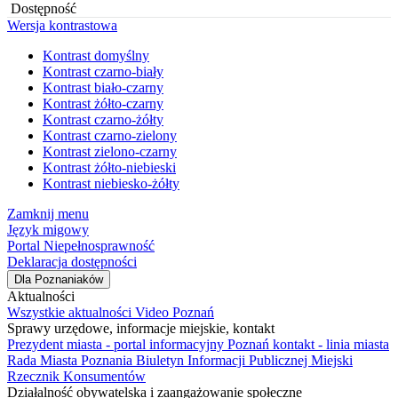
Dostępność
Wersja kontrastowa
Kontrast domyślny
Kontrast czarno-biały
Kontrast biało-czarny
Kontrast żółto-czarny
Kontrast czarno-żółty
Kontrast czarno-zielony
Kontrast zielono-czarny
Kontrast żółto-niebieski
Kontrast niebiesko-żółty
Zamknij menu
Język migowy
Portal Niepełnosprawność
Deklaracja dostępności
Dla Poznaniaków
Aktualności
Wszystkie aktualności
Video Poznań
Sprawy urzędowe, informacje miejskie, kontakt
Prezydent miasta - portal informacyjny
Poznań kontakt - linia miasta
Rada Miasta Poznania
Biuletyn Informacji Publicznej
Miejski
Rzecznik Konsumentów
Działalność obywatelska i zaangażowanie społeczne