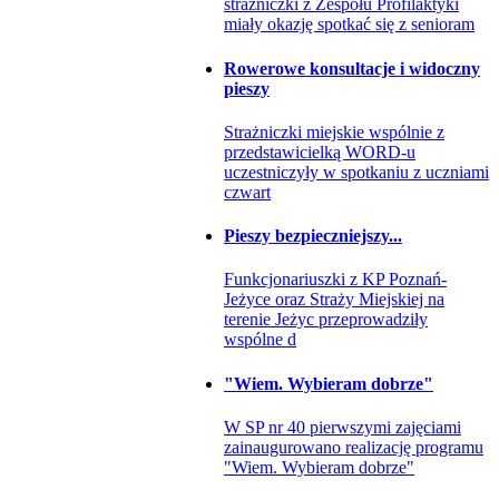
strażniczki z Zespołu Profilaktyki
miały okazję spotkać się z senioram
Rowerowe konsultacje i widoczny
pieszy
Strażniczki miejskie wspólnie z
przedstawicielką WORD-u
uczestniczyły w spotkaniu z uczniami
czwart
Pieszy bezpieczniejszy...
Funkcjonariuszki z KP Poznań-
Jeżyce oraz Straży Miejskiej na
terenie Jeżyc przeprowadziły
wspólne d
"Wiem. Wybieram dobrze"
W SP nr 40 pierwszymi zajęciami
zainaugurowano realizację programu
"Wiem. Wybieram dobrze"