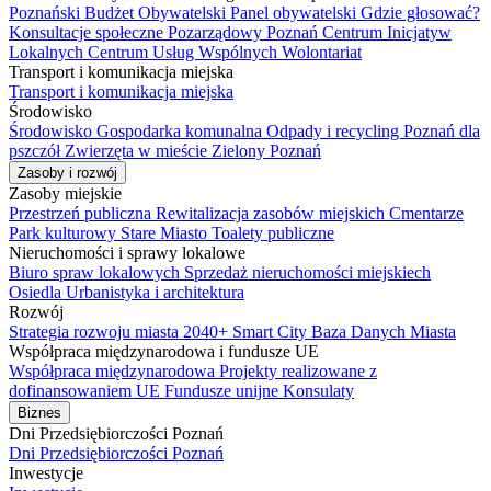
Poznański Budżet Obywatelski
Panel obywatelski
Gdzie głosować?
Konsultacje społeczne
Pozarządowy Poznań
Centrum Inicjatyw
Lokalnych
Centrum Usług Wspólnych
Wolontariat
Transport i komunikacja miejska
Transport i komunikacja miejska
Środowisko
Środowisko
Gospodarka komunalna
Odpady i recycling
Poznań dla
pszczół
Zwierzęta w mieście
Zielony Poznań
Zasoby i rozwój
Zasoby miejskie
Przestrzeń publiczna
Rewitalizacja zasobów miejskich
Cmentarze
Park kulturowy Stare Miasto
Toalety publiczne
Nieruchomości i sprawy lokalowe
Biuro spraw lokalowych
Sprzedaż nieruchomości miejskiech
Osiedla
Urbanistyka i architektura
Rozwój
Strategia rozwoju miasta 2040+
Smart City
Baza Danych Miasta
Współpraca międzynarodowa i fundusze UE
Współpraca międzynarodowa
Projekty realizowane z
dofinansowaniem UE
Fundusze unijne
Konsulaty
Biznes
Dni Przedsiębiorczości Poznań
Dni Przedsiębiorczości Poznań
Inwestycje