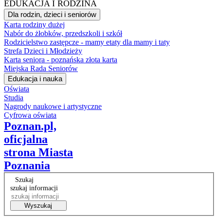
EDUKACJA I RODZINA
Dla rodzin, dzieci i seniorów
Karta rodziny dużej
Nabór do żłobków, przedszkoli i szkół
Rodzicielstwo zastępcze - mamy etaty dla mamy i taty
Strefa Dzieci i Młodzieży
Karta seniora - poznańska złota karta
Miejska Rada Seniorów
Edukacja i nauka
Oświata
Studia
Nagrody naukowe i artystyczne
Cyfrowa oświata
Poznan.pl,
oficjalna
strona Miasta
Poznania
Szukaj
szukaj informacji
Wyszukaj