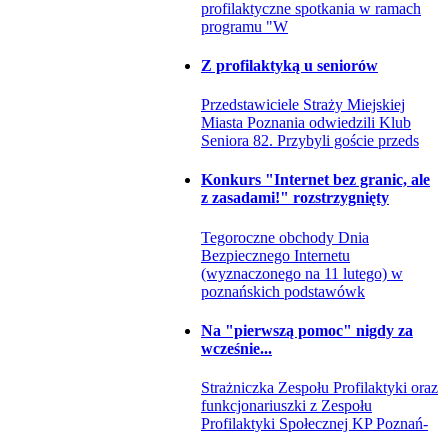
profilaktyczne spotkania w ramach
programu "W
Z profilaktyką u seniorów
Przedstawiciele Straży Miejskiej
Miasta Poznania odwiedzili Klub
Seniora 82. Przybyli goście przeds
Konkurs "Internet bez granic, ale
z zasadami!" rozstrzygnięty
Tegoroczne obchody Dnia
Bezpiecznego Internetu
(wyznaczonego na 11 lutego) w
poznańskich podstawówk
Na "pierwszą pomoc" nigdy za
wcześnie...
Strażniczka Zespołu Profilaktyki oraz
funkcjonariuszki z Zespołu
Profilaktyki Społecznej KP Poznań-