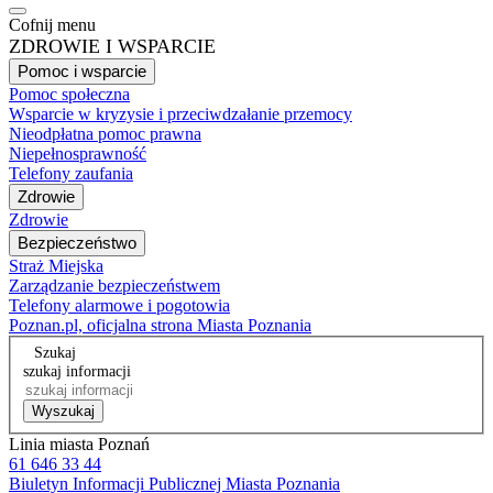
Cofnij menu
ZDROWIE I WSPARCIE
Pomoc i wsparcie
Pomoc społeczna
Wsparcie w kryzysie i przeciwdzałanie przemocy
Nieodpłatna pomoc prawna
Niepełnosprawność
Telefony zaufania
Zdrowie
Zdrowie
Bezpieczeństwo
Straż Miejska
Zarządzanie bezpieczeństwem
Telefony alarmowe i pogotowia
Poznan.pl, oficjalna strona Miasta Poznania
Szukaj
szukaj informacji
Wyszukaj
Linia miasta Poznań
61 646 33 44
Biuletyn Informacji Publicznej Miasta Poznania