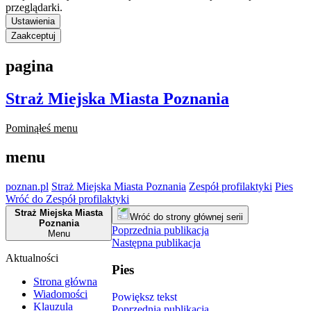
przeglądarki.
Ustawienia
Zaakceptuj
pagina
Straż Miejska Miasta Poznania
Pominąłeś menu
menu
poznan.pl
Straż Miejska Miasta Poznania
Zespół profilaktyki
Pies
Wróć do Zespół profilaktyki
Straż Miejska Miasta
Wróć do strony głównej serii
Poznania
Poprzednia publikacja
Menu
Następna publikacja
Aktualności
Pies
Strona główna
Wiadomości
Powiększ tekst
Klauzula
Poprzednia publikacja