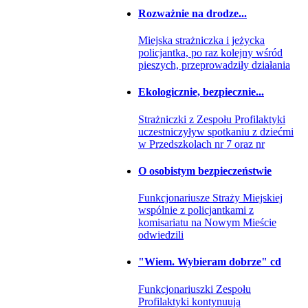
Rozważnie na drodze...
Miejska strażniczka i jeżycka
policjantka, po raz kolejny wśród
pieszych, przeprowadziły działania
Ekologicznie, bezpiecznie...
Strażniczki z Zespołu Profilaktyki
uczestniczyływ spotkaniu z dziećmi
w Przedszkolach nr 7 oraz nr
O osobistym bezpieczeństwie
Funkcjonariusze Straży Miejskiej
wspólnie z policjantkami z
komisariatu na Nowym Mieście
odwiedzili
"Wiem. Wybieram dobrze" cd
Funkcjonariuszki Zespołu
Profilaktyki kontynuują