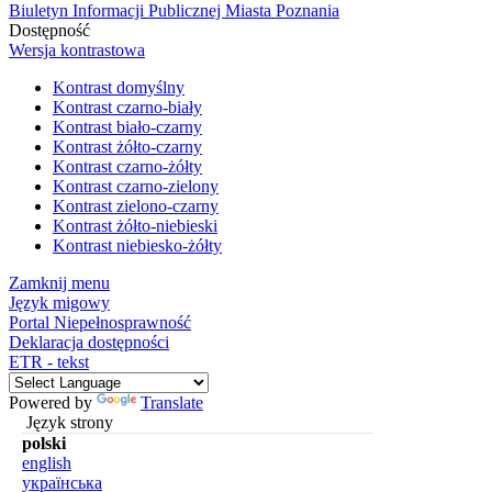
Biuletyn Informacji Publicznej Miasta Poznania
Dostępność
Wersja kontrastowa
Kontrast domyślny
Kontrast czarno-biały
Kontrast biało-czarny
Kontrast żółto-czarny
Kontrast czarno-żółty
Kontrast czarno-zielony
Kontrast zielono-czarny
Kontrast żółto-niebieski
Kontrast niebiesko-żółty
Zamknij menu
Język migowy
Portal Niepełnosprawność
Deklaracja dostępności
ETR - tekst
Powered by
Translate
Język strony
polski
english
українська