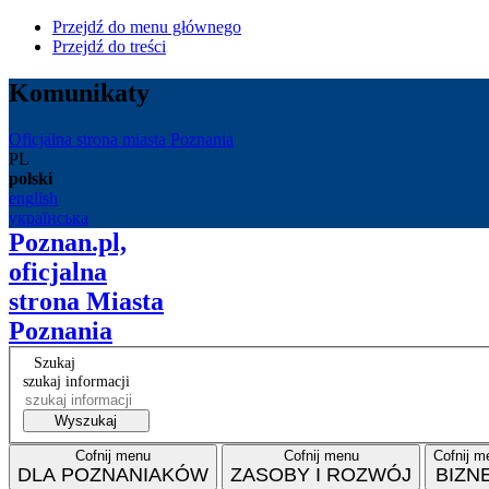
Przejdź do menu głównego
Przejdź do treści
Komunikaty
Oficjalna strona miasta Poznania
PL
polski
english
українська
Poznan.pl,
oficjalna
strona Miasta
Poznania
Szukaj
szukaj informacji
Wyszukaj
Cofnij menu
Cofnij menu
Cofnij m
DLA POZNANIAKÓW
ZASOBY I ROZWÓJ
BIZN