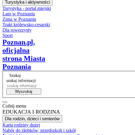
Turystyka i aktywności
Turystyka - portal miejski
Lato w Poznaniu
Zima w Poznaniu
Trakt królewsko-cesarski
Dla rowerzysty
Sport
Poznan.pl,
oficjalna
strona Miasta
Poznania
Szukaj
szukaj informacji
Wyszukaj
Cofnij menu
EDUKACJA I RODZINA
Dla rodzin, dzieci i seniorów
Karta rodziny dużej
Nabór do żłobków, przedszkoli i szkół