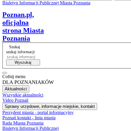
Biuletyn Informacji Publicznej Miasta Poznania
Facebook
Instagram
Tiktok
RSS
VP
Poznan.pl,
oficjalna
strona Miasta
Poznania
Szukaj
szukaj informacji
Wyszukaj
Cofnij menu
DLA POZNANIAKÓW
Aktualności
Wszystkie aktualności
Video Poznań
Sprawy urzędowe, informacje miejskie, kontakt
Prezydent miasta - portal informacyjny
Poznań kontakt - linia miasta
Rada Miasta Poznania
Biuletyn Informacji Publicznej