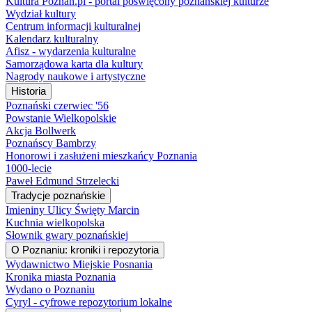
Kultura Poznan.pl - portal poświęcony poznańskiej kulturze
Wydział kultury
Centrum informacji kulturalnej
Kalendarz kulturalny
Afisz - wydarzenia kulturalne
Samorządowa karta dla kultury
Nagrody naukowe i artystyczne
Historia
Poznański czerwiec '56
Powstanie Wielkopolskie
Akcja Bollwerk
Poznańscy Bambrzy
Honorowi i zasłużeni mieszkańcy Poznania
1000-lecie
Paweł Edmund Strzelecki
Tradycje poznańskie
Imieniny Ulicy Święty Marcin
Kuchnia wielkopolska
Słownik gwary poznańskiej
O Poznaniu: kroniki i repozytoria
Wydawnictwo Miejskie Posnania
Kronika miasta Poznania
Wydano o Poznaniu
Cyryl - cyfrowe repozytorium lokalne