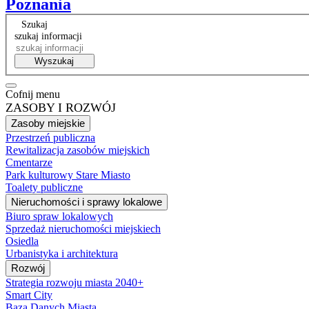
Poznania
Szukaj
szukaj informacji
Wyszukaj
Cofnij menu
ZASOBY I ROZWÓJ
Zasoby miejskie
Przestrzeń publiczna
Rewitalizacja zasobów miejskich
Cmentarze
Park kulturowy Stare Miasto
Toalety publiczne
Nieruchomości i sprawy lokalowe
Biuro spraw lokalowych
Sprzedaż nieruchomości miejskiech
Osiedla
Urbanistyka i architektura
Rozwój
Strategia rozwoju miasta 2040+
Smart City
Baza Danych Miasta