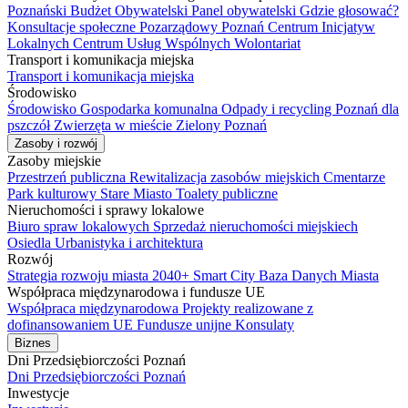
Poznański Budżet Obywatelski
Panel obywatelski
Gdzie głosować?
Konsultacje społeczne
Pozarządowy Poznań
Centrum Inicjatyw
Lokalnych
Centrum Usług Wspólnych
Wolontariat
Transport i komunikacja miejska
Transport i komunikacja miejska
Środowisko
Środowisko
Gospodarka komunalna
Odpady i recycling
Poznań dla
pszczół
Zwierzęta w mieście
Zielony Poznań
Zasoby i rozwój
Zasoby miejskie
Przestrzeń publiczna
Rewitalizacja zasobów miejskich
Cmentarze
Park kulturowy Stare Miasto
Toalety publiczne
Nieruchomości i sprawy lokalowe
Biuro spraw lokalowych
Sprzedaż nieruchomości miejskiech
Osiedla
Urbanistyka i architektura
Rozwój
Strategia rozwoju miasta 2040+
Smart City
Baza Danych Miasta
Współpraca międzynarodowa i fundusze UE
Współpraca międzynarodowa
Projekty realizowane z
dofinansowaniem UE
Fundusze unijne
Konsulaty
Biznes
Dni Przedsiębiorczości Poznań
Dni Przedsiębiorczości Poznań
Inwestycje