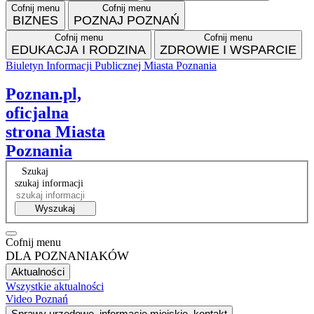
Cofnij menu
Cofnij menu
BIZNES
POZNAJ POZNAŃ
Cofnij menu
Cofnij menu
EDUKACJA I RODZINA
ZDROWIE I WSPARCIE
Biuletyn Informacji Publicznej Miasta Poznania
Facebook
Instagram
Tiktok
RSS
VP
Poznan.pl,
oficjalna
strona Miasta
Poznania
Szukaj
szukaj informacji
Wyszukaj
Cofnij menu
DLA POZNANIAKÓW
Aktualności
Wszystkie aktualności
Video Poznań
Sprawy urzędowe, informacje miejskie, kontakt