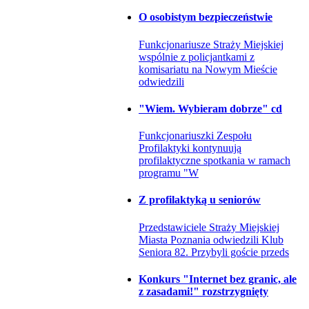
O osobistym bezpieczeństwie
Funkcjonariusze Straży Miejskiej
wspólnie z policjantkami z
komisariatu na Nowym Mieście
odwiedzili
"Wiem. Wybieram dobrze" cd
Funkcjonariuszki Zespołu
Profilaktyki kontynuują
profilaktyczne spotkania w ramach
programu "W
Z profilaktyką u seniorów
Przedstawiciele Straży Miejskiej
Miasta Poznania odwiedzili Klub
Seniora 82. Przybyli goście przeds
Konkurs "Internet bez granic, ale
z zasadami!" rozstrzygnięty