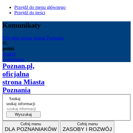
Przejdź do menu głównego
Przejdź do treści
Komunikaty
Oficjalna strona miasta Poznania
PL
polski
english
українська
Poznan.pl,
oficjalna
strona Miasta
Poznania
Szukaj
szukaj informacji
Wyszukaj
Cofnij menu
Cofnij menu
DLA POZNANIAKÓW
ZASOBY I ROZWÓJ