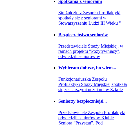
Spotkania z seniorami
Strażniczki z Zespołu Profilaktyki
spotkały się z seniorami w
Stowarzyszeniu Ludzi III Wieku "
Bezpieczeństwo seniorów
Przedstawiciele Straży Miejskiej, w
ramach projektu "Pozytywniacy",
odwiedzili seniorów w
Wybieram dobrze, bo wiem...
Funkcjonariuszka Zespołu
Profilaktyki Straży Miejskiej spotkała
się ze starszymi uczniami w Szkole
Seniorzy bezpieczniejsi...
Przedstawiciele Zespołu Profilaktyki
odwiedzili seniorów w Klubie
Seniora "Przystań". Pod