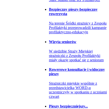
Bezpieczny pieszy-bezpieczny
rowerzysta
Na terenie Śródki strażnicy z Zespołu
Profilaktyki przeprowadzili kampanię
profilaktyczno-edukacyjn
Wizyta seniorów
W siedzibie Straży Miejskiej
strażniczki z Zespołu Profilaktyki
miały okazję spotkać się z senioram
Rowerowe konsultacje i widoczny
pieszy
Strażniczki miejskie wspólnie z
przedstawicielką WORD-u
uczestniczyły w spotkaniu z uczniami
czwart
Pieszy bezpieczniejszy...