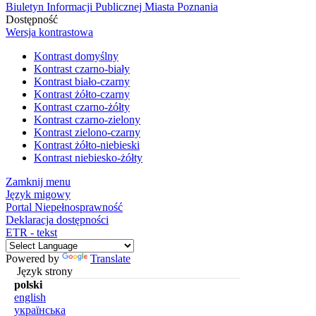
Biuletyn Informacji Publicznej Miasta Poznania
Dostępność
Wersja kontrastowa
Kontrast domyślny
Kontrast czarno-biały
Kontrast biało-czarny
Kontrast żółto-czarny
Kontrast czarno-żółty
Kontrast czarno-zielony
Kontrast zielono-czarny
Kontrast żółto-niebieski
Kontrast niebiesko-żółty
Zamknij menu
Język migowy
Portal Niepełnosprawność
Deklaracja dostępności
ETR - tekst
Powered by
Translate
Język strony
polski
english
українська