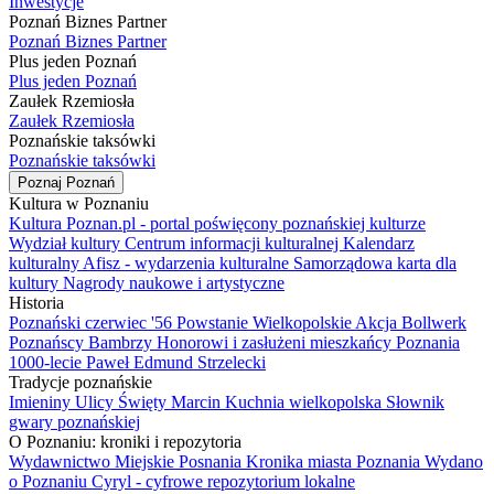
Inwestycje
Poznań Biznes Partner
Poznań Biznes Partner
Plus jeden Poznań
Plus jeden Poznań
Zaułek Rzemiosła
Zaułek Rzemiosła
Poznańskie taksówki
Poznańskie taksówki
Poznaj Poznań
Kultura w Poznaniu
Kultura Poznan.pl - portal poświęcony poznańskiej kulturze
Wydział kultury
Centrum informacji kulturalnej
Kalendarz
kulturalny
Afisz - wydarzenia kulturalne
Samorządowa karta dla
kultury
Nagrody naukowe i artystyczne
Historia
Poznański czerwiec '56
Powstanie Wielkopolskie
Akcja Bollwerk
Poznańscy Bambrzy
Honorowi i zasłużeni mieszkańcy Poznania
1000-lecie
Paweł Edmund Strzelecki
Tradycje poznańskie
Imieniny Ulicy Święty Marcin
Kuchnia wielkopolska
Słownik
gwary poznańskiej
O Poznaniu: kroniki i repozytoria
Wydawnictwo Miejskie Posnania
Kronika miasta Poznania
Wydano
o Poznaniu
Cyryl - cyfrowe repozytorium lokalne