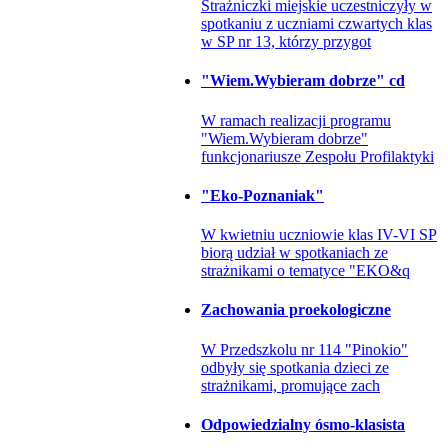
Strażniczki miejskie uczestniczyły w
spotkaniu z uczniami czwartych klas
w SP nr 13, którzy przygot
"Wiem.Wybieram dobrze" cd
W ramach realizacji programu
"Wiem.Wybieram dobrze"
funkcjonariusze Zespołu Profilaktyki
"Eko-Poznaniak"
W kwietniu uczniowie klas IV-VI SP
biorą udział w spotkaniach ze
strażnikami o tematyce "EKO&q
Zachowania proekologiczne
W Przedszkolu nr 114 "Pinokio"
odbyły się spotkania dzieci ze
strażnikami, promujące zach
Odpowiedzialny ósmo-klasista