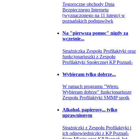
Tegoroczne obchody Dnia
Bezpiecznego Internetu
(wyznaczonego na 11 lutego) w
poznańskich podstawówk
Na "pierwszą pomoc" nigdy za
wcześnie...
Strażniczka Zespołu Profilaktyki oraz
funkcjonariuszki z Zespołu
Profilaktyki Społecznej KP Poznań-
Wybieram tylko dobrze...
W ramach programu "Wiem.
Wybieram dobrze" funkcjonariusze
Zespołu Profilaktyki SMMP spotk
Alkohol, papierosy... tylko
uprawnionym
Strażniczki z Zespołu Profilaktyki i
ich odpowiedniczki z KP Poznań-
Stare Miasto oraz KP Poznań-Jeż