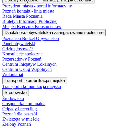
Prezydent miasta - portal informacyjny
Poznań kontakt - linia miasta
Rada Miasta Poznania
Biuletyn Informacji Publicznej
Miejski Rzecznik Konsumentów
Działalność obywatelska i zaangażowanie społeczne
Poznański Budżet Obywatelski
Panel obywatelski
Gdzie głosować?
Konsultacje społeczne
Pozarządowy Poznań
Centrum Inicjatyw Lokalnych
Centrum Usług Wspólnych
Wolontariat
Transport i komunikacja miejska
Transport i komunikacja miejska
Środowisko
Środowisko
Gospodarka komunalna
Odpady i recycling
Poznań dla pszczół
Zwierzęta w mieście
Zielony Poznań