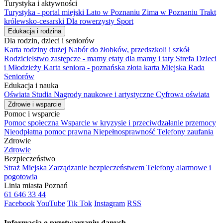
Turystyka i aktywności
Turystyka - portal miejski
Lato w Poznaniu
Zima w Poznaniu
Trakt
królewsko-cesarski
Dla rowerzysty
Sport
Edukacja i rodzina
Dla rodzin, dzieci i seniorów
Karta rodziny dużej
Nabór do żłobków, przedszkoli i szkół
Rodzicielstwo zastępcze - mamy etaty dla mamy i taty
Strefa Dzieci
i Młodzieży
Karta seniora - poznańska złota karta
Miejska Rada
Seniorów
Edukacja i nauka
Oświata
Studia
Nagrody naukowe i artystyczne
Cyfrowa oświata
Zdrowie i wsparcie
Pomoc i wsparcie
Pomoc społeczna
Wsparcie w kryzysie i przeciwdzałanie przemocy
Nieodpłatna pomoc prawna
Niepełnosprawność
Telefony zaufania
Zdrowie
Zdrowie
Bezpieczeństwo
Straż Miejska
Zarządzanie bezpieczeństwem
Telefony alarmowe i
pogotowia
Linia miasta Poznań
61 646 33 44
Facebook
YouTube
Tik Tok
Instagram
RSS
Informacja o przetwarzaniu danych