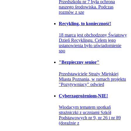
Przedszkolu nr 7 była ochrona
naszego środowiska. Podczas
rozmów z sze
Recykling, to konieczność!
18 marca jest obchodzony Światowy
Dzień Recyklingu. Celem jego
ustanowienia było uświadomienie
spo
"Bezpieczny senior"
Przedstawiciele Straży Miejskiej
Miasta Poznania, w ramach projektu
"Pozytywniacy" odwied
Cyberzagrożeniom-NIE!
Wiodącym tematem spotkań
strażniczki z uczniami Szkół
Podstawowych nr 9, nr 26 i nr 89
(doraźnie z