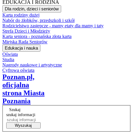
EDUKACJA I RODZINA
Dla rodzin, dzieci i seniorów
Karta rodziny dużej
Nabór do żłobków, przedszkoli i szkół
Rodzicielstwo zastępcze - mamy etaty dla mamy i taty
Strefa Dzieci i Młodzieży
Karta seniora - poznańska złota karta
Miejska Rada Seniorów
Edukacja i nauka
Oświata
Studia
Nagrody naukowe i artystyczne
Cyfrowa oświata
Poznan.pl,
oficjalna
strona Miasta
Poznania
Szukaj
szukaj informacji
Wyszukaj