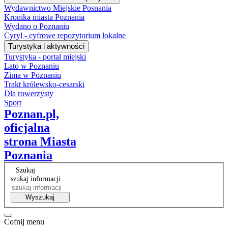
Wydawnictwo Miejskie Posnania
Kronika miasta Poznania
Wydano o Poznaniu
Cyryl - cyfrowe repozytorium lokalne
Turystyka i aktywności
Turystyka - portal miejski
Lato w Poznaniu
Zima w Poznaniu
Trakt królewsko-cesarski
Dla rowerzysty
Sport
Poznan.pl,
oficjalna
strona Miasta
Poznania
Szukaj
szukaj informacji
Wyszukaj
Cofnij menu