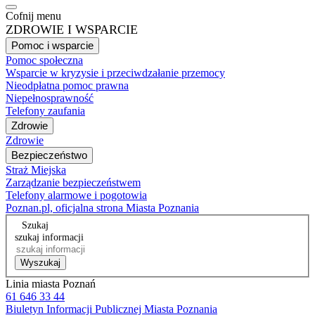
Cofnij menu
ZDROWIE I WSPARCIE
Pomoc i wsparcie
Pomoc społeczna
Wsparcie w kryzysie i przeciwdzałanie przemocy
Nieodpłatna pomoc prawna
Niepełnosprawność
Telefony zaufania
Zdrowie
Zdrowie
Bezpieczeństwo
Straż Miejska
Zarządzanie bezpieczeństwem
Telefony alarmowe i pogotowia
Poznan.pl, oficjalna strona Miasta Poznania
Szukaj
szukaj informacji
Wyszukaj
Linia miasta Poznań
61 646 33 44
Biuletyn Informacji Publicznej Miasta Poznania