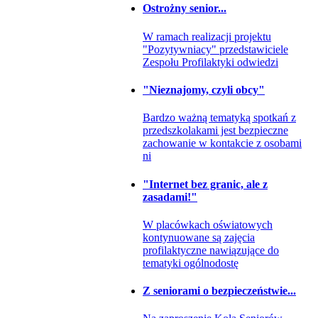
Ostrożny senior...
W ramach realizacji projektu
"Pozytywniacy" przedstawiciele
Zespołu Profilaktyki odwiedzi
"Nieznajomy, czyli obcy"
Bardzo ważną tematyką spotkań z
przedszkolakami jest bezpieczne
zachowanie w kontakcie z osobami
ni
"Internet bez granic, ale z
zasadami!"
W placówkach oświatowych
kontynuowane są zajęcia
profilaktyczne nawiązujące do
tematyki ogólnodostę
Z seniorami o bezpieczeństwie...