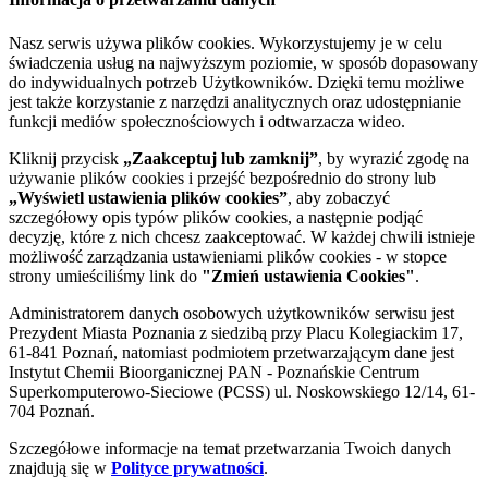
Nasz serwis używa plików cookies. Wykorzystujemy je w celu
świadczenia usług na najwyższym poziomie, w sposób dopasowany
do indywidualnych potrzeb Użytkowników. Dzięki temu możliwe
jest także korzystanie z narzędzi analitycznych oraz udostępnianie
funkcji mediów społecznościowych i odtwarzacza wideo.
Kliknij przycisk
„Zaakceptuj lub zamknij”
, by wyrazić zgodę na
używanie plików cookies i przejść bezpośrednio do strony lub
„Wyświetl ustawienia plików cookies”
, aby zobaczyć
szczegółowy opis typów plików cookies, a następnie podjąć
decyzję, które z nich chcesz zaakceptować. W każdej chwili istnieje
możliwość zarządzania ustawieniami plików cookies - w stopce
strony umieściliśmy link do
"Zmień ustawienia Cookies"
.
Administratorem danych osobowych użytkowników serwisu jest
Prezydent Miasta Poznania z siedzibą przy Placu Kolegiackim 17,
61-841 Poznań, natomiast podmiotem przetwarzającym dane jest
Instytut Chemii Bioorganicznej PAN - Poznańskie Centrum
Superkomputerowo-Sieciowe (PCSS) ul. Noskowskiego 12/14, 61-
704 Poznań.
Szczegółowe informacje na temat przetwarzania Twoich danych
znajdują się w
Polityce prywatności
.