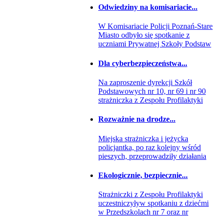
Odwiedziny na komisariacie...
W Komisariacie Policji Poznań-Stare
Miasto odbyło się spotkanie z
uczniami Prywatnej Szkoły Podstaw
Dla cyberbezpieczeństwa...
Na zaproszenie dyrekcji Szkół
Podstawowych nr 10, nr 69 i nr 90
strażniczka z Zespołu Profilaktyki
Rozważnie na drodze...
Miejska strażniczka i jeżycka
policjantka, po raz kolejny wśród
pieszych, przeprowadziły działania
Ekologicznie, bezpiecznie...
Strażniczki z Zespołu Profilaktyki
uczestniczyływ spotkaniu z dziećmi
w Przedszkolach nr 7 oraz nr