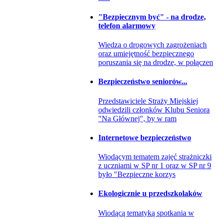
"Bezpiecznym być" - na drodze,
telefon alarmowy
Wiedza o drogowych zagrożeniach
oraz umiejętność bezpiecznego
poruszania się na drodze, w połączen
Bezpieczeństwo seniorów...
Przedstawiciele Straży Miejskiej
odwiedzili członków Klubu Seniora
"Na Głównej", by w ram
Internetowe bezpieczeństwo
Wiodącym tematem zajęć strażniczki
z uczniami w SP nr 1 oraz w SP nr 9
było "Bezpieczne korzys
Ekologicznie u przedszkolaków
Wiodącą tematyką spotkania w