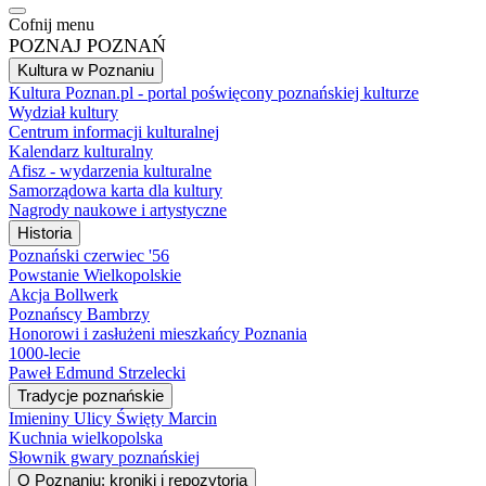
Cofnij menu
POZNAJ POZNAŃ
Kultura w Poznaniu
Kultura Poznan.pl - portal poświęcony poznańskiej kulturze
Wydział kultury
Centrum informacji kulturalnej
Kalendarz kulturalny
Afisz - wydarzenia kulturalne
Samorządowa karta dla kultury
Nagrody naukowe i artystyczne
Historia
Poznański czerwiec '56
Powstanie Wielkopolskie
Akcja Bollwerk
Poznańscy Bambrzy
Honorowi i zasłużeni mieszkańcy Poznania
1000-lecie
Paweł Edmund Strzelecki
Tradycje poznańskie
Imieniny Ulicy Święty Marcin
Kuchnia wielkopolska
Słownik gwary poznańskiej
O Poznaniu: kroniki i repozytoria