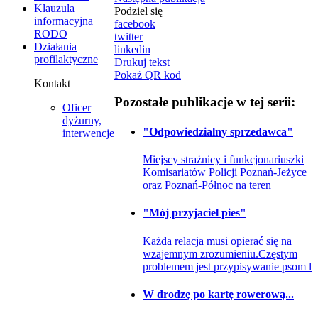
Klauzula
Podziel się
informacyjna
facebook
RODO
twitter
Działania
linkedin
profilaktyczne
Drukuj tekst
Pokaż QR kod
Kontakt
Pozostałe publikacje w tej serii:
Oficer
dyżurny,
"Odpowiedzialny sprzedawca"
interwencje
Miejscy strażnicy i funkcjonariuszki
Komisariatów Policji Poznań-Jeżyce
oraz Poznań-Północ na teren
"Mój przyjaciel pies"
Każda relacja musi opierać się na
wzajemnym zrozumieniu.Częstym
problemem jest przypisywanie psom l
W drodzę po kartę rowerową...