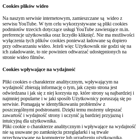
Cookies plików wideo
Na naszym serwisie internetowym, zamieszczane są wideo z
serwisu YouTube. W tym celu wykorzystywane są pliki cookies
podmiotów trzecich dotyczące usługi YouTube zawierające m.in.
preferencje użytkownika oraz liczydło kliknięć. Nie ma możliwości
wyłączenia tych plików cookies ponieważ ładowane są dopiero
przy odtwarzaniu wideo. Jeżeli więc Użytkownik nie godzi się na
ich załadowanie, to nie powinien odtwarzać udostępnionych na
stronie wideo filmów.
Cookies wpływające na wydajność
Pliki cookies o charakterze analitycznym, wpływającym na
wydajność zbierają informację o tym, jak często strona jest
odwiedzana i jak się z niej korzysta np. które strony są najbardziej i
najmniej popularne i w jaki sposób Użytkownicy poruszają się po
serwisie. Pomagają w identyfikowaniu problemów z
poszczególnymi podstronami. Dzięki temu możemy ulepszać
zawartość i wydajność strony i uczynić ją bardziej przyjazną i
intuicyjną dla użytkownika.
Pliki cookie o charakterze analitycznym i wpływające na wydajność
nie są usuwane po zamknięciu przeglądarki i są trwale
przechowywane na komputerze lub urządzeniu użytkownika.