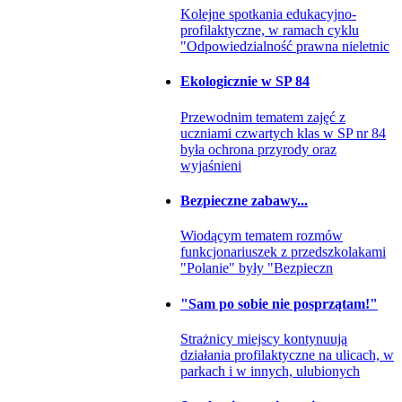
Kolejne spotkania edukacyjno-
profilaktyczne, w ramach cyklu
"Odpowiedzialność prawna nieletnic
Ekologicznie w SP 84
Przewodnim tematem zajęć z
uczniami czwartych klas w SP nr 84
była ochrona przyrody oraz
wyjaśnieni
Bezpieczne zabawy...
Wiodącym tematem rozmów
funkcjonariuszek z przedszkolakami
"Polanie" były "Bezpieczn
"Sam po sobie nie posprzątam!"
Strażnicy miejscy kontynuują
działania profilaktyczne na ulicach, w
parkach i w innych, ulubionych