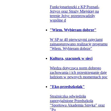
Funkcjonariuszki z KP Poznań-
Jeżyce oraz Straży Miejskiej na
terenie Jeżyc przeprowadziły
wspólne d
"Wiem. Wybieram dobrze"
W SP nr 40 pierwszymi zajęciami
zainaugurowano realizację programu
"Wiem. Wybieram dobrze"
Kultura, szacunek w sieci
Wiedza dotycząca norm dobrego
zachowania i ich przestrzeganie daje
ludziom w pewnych momentach poc
"Eko-przedszkolak"
Strażniczka odwiedziła
zaprzyjaźnione Przedszkola
"Sportowa Akademia Smyka" oraz
"Po