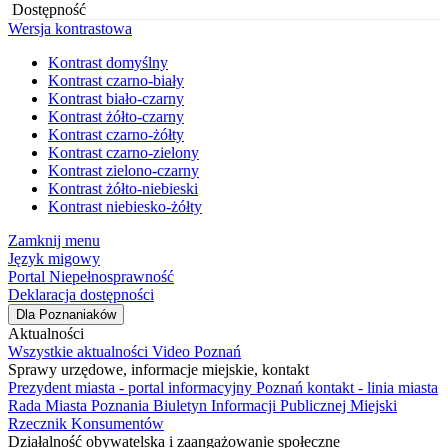
Dostępność
Wersja kontrastowa
Kontrast domyślny
Kontrast czarno-biały
Kontrast biało-czarny
Kontrast żółto-czarny
Kontrast czarno-żółty
Kontrast czarno-zielony
Kontrast zielono-czarny
Kontrast żółto-niebieski
Kontrast niebiesko-żółty
Zamknij menu
Język migowy
Portal Niepełnosprawność
Deklaracja dostępności
Dla Poznaniaków
Aktualności
Wszystkie aktualności
Video Poznań
Sprawy urzędowe, informacje miejskie, kontakt
Prezydent miasta - portal informacyjny
Poznań kontakt - linia miasta
Rada Miasta Poznania
Biuletyn Informacji Publicznej
Miejski
Rzecznik Konsumentów
Działalność obywatelska i zaangażowanie społeczne