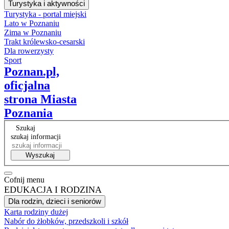
Turystyka i aktywności
Turystyka - portal miejski
Lato w Poznaniu
Zima w Poznaniu
Trakt królewsko-cesarski
Dla rowerzysty
Sport
Poznan.pl,
oficjalna
strona Miasta
Poznania
Szukaj
szukaj informacji
Wyszukaj
Cofnij menu
EDUKACJA I RODZINA
Dla rodzin, dzieci i seniorów
Karta rodziny dużej
Nabór do żłobków, przedszkoli i szkół