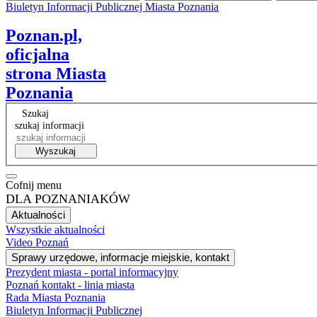
Biuletyn Informacji Publicznej Miasta Poznania
Facebook
Instagram
Tiktok
RSS
VP
Poznan.pl,
oficjalna
strona Miasta
Poznania
Szukaj
szukaj informacji
Wyszukaj
Cofnij menu
DLA POZNANIAKÓW
Aktualności
Wszystkie aktualności
Video Poznań
Sprawy urzędowe, informacje miejskie, kontakt
Prezydent miasta - portal informacyjny
Poznań kontakt - linia miasta
Rada Miasta Poznania
Biuletyn Informacji Publicznej