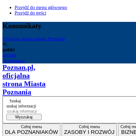
Przejdź do menu głównego
Przejdź do treści
Komunikaty
Oficjalna strona miasta Poznania
PL
polski
english
українська
Poznan.pl,
oficjalna
strona Miasta
Poznania
Szukaj
szukaj informacji
Wyszukaj
Cofnij menu
Cofnij menu
Cofnij m
DLA POZNANIAKÓW
ZASOBY I ROZWÓJ
BIZN