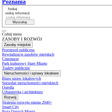
Poznania
Szukaj
szukaj informacji
Wyszukaj
Cofnij menu
ZASOBY I ROZWÓJ
Zasoby miejskie
Przestrzeń publiczna
Rewitalizacja zasobów miejskich
Cmentarze
Park kulturowy Stare Miasto
Toalety publiczne
Nieruchomości i sprawy lokalowe
Biuro spraw lokalowych
Sprzedaż nieruchomości miejskiech
Osiedla
Urbanistyka i architektura
Rozwój
Strategia rozwoju miasta 2040+
Smart City
Baza Danych Miasta