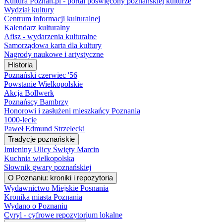
Kultura Poznan.pl - portal poświęcony poznańskiej kulturze
Wydział kultury
Centrum informacji kulturalnej
Kalendarz kulturalny
Afisz - wydarzenia kulturalne
Samorządowa karta dla kultury
Nagrody naukowe i artystyczne
Historia
Poznański czerwiec '56
Powstanie Wielkopolskie
Akcja Bollwerk
Poznańscy Bambrzy
Honorowi i zasłużeni mieszkańcy Poznania
1000-lecie
Paweł Edmund Strzelecki
Tradycje poznańskie
Imieniny Ulicy Święty Marcin
Kuchnia wielkopolska
Słownik gwary poznańskiej
O Poznaniu: kroniki i repozytoria
Wydawnictwo Miejskie Posnania
Kronika miasta Poznania
Wydano o Poznaniu
Cyryl - cyfrowe repozytorium lokalne