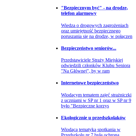
"Bezpiecznym być" - na drodze,
telefon alarmowy
Wiedza o drogowych zagrożeniach
oraz umiejętność bezpiecznego
poruszania się na drodze, w połączen
Bezpieczeństwo seniorów...
Przedstawiciele Straży Miejskiej
odwiedzili członków Klubu Seniora
"Na Głównej", by w ram
Internetowe bezpieczeństwo
Wiodącym tematem zajęć strażniczki
z uczniami w SP nr 1 oraz w SP nr 9
było "Bezpieczne korzys
Ekologicznie u przedszkolaków
Wiodącą tematyką spotkania w
Przedszkolu nr 7 była ochrona