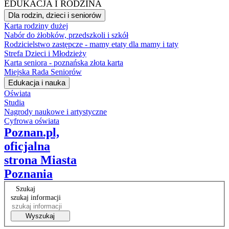
EDUKACJA I RODZINA
Dla rodzin, dzieci i seniorów
Karta rodziny dużej
Nabór do żłobków, przedszkoli i szkół
Rodzicielstwo zastępcze - mamy etaty dla mamy i taty
Strefa Dzieci i Młodzieży
Karta seniora - poznańska złota karta
Miejska Rada Seniorów
Edukacja i nauka
Oświata
Studia
Nagrody naukowe i artystyczne
Cyfrowa oświata
Poznan.pl,
oficjalna
strona Miasta
Poznania
Szukaj
szukaj informacji
Wyszukaj