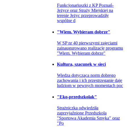
Funkcjonariuszki z KP Poznań-
Jeżyce oraz Straży Miejskiej na
terenie Jeżyc przeprowadziły
wspólne d
"Wiem. Wybieram dobrze"
W SP nr 40 pierwszymi zajęciami
zainaugurowano realizację programu
"Wiem. Wybieram dobrze"
Kultura, szacunek w sieci
Wiedza dotycząca norm dobrego
zachowania i ich przestrzeganie daje
ludziom w pewnych momentach poc
"Eko-przedszkolak"
Strażniczka odwiedziła
zaprzyjaźnione Przedszkola
"Sportowa Akademia Smyka" oraz
"Po