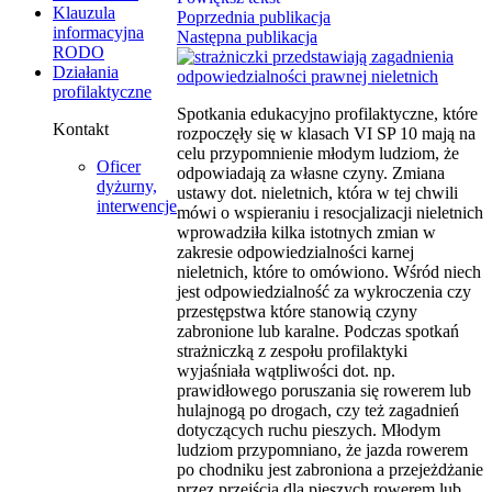
Klauzula
Poprzednia publikacja
informacyjna
Następna publikacja
RODO
Działania
profilaktyczne
Spotkania edukacyjno profilaktyczne, które
Kontakt
rozpoczęły się w klasach VI SP 10 mają na
celu przypomnienie młodym ludziom, że
Oficer
odpowiadają za własne czyny. Zmiana
dyżurny,
ustawy dot. nieletnich, która w tej chwili
interwencje
mówi o wspieraniu i resocjalizacji nieletnich
wprowadziła kilka istotnych zmian w
zakresie odpowiedzialności karnej
nieletnich, które to omówiono. Wśród niech
jest odpowiedzialność za wykroczenia czy
przestępstwa które stanowią czyny
zabronione lub karalne. Podczas spotkań
strażniczką z zespołu profilaktyki
wyjaśniała wątpliwości dot. np.
prawidłowego poruszania się rowerem lub
hulajnogą po drogach, czy też zagadnień
dotyczących ruchu pieszych. Młodym
ludziom przypomniano, że jazda rowerem
po chodniku jest zabroniona a przejeżdżanie
przez przejścia dla pieszych rowerem lub