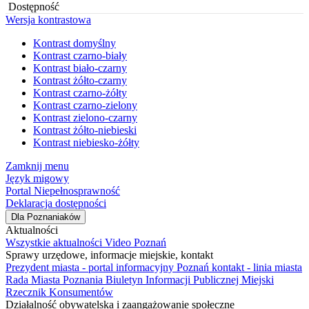
Dostępność
Wersja kontrastowa
Kontrast domyślny
Kontrast czarno-biały
Kontrast biało-czarny
Kontrast żółto-czarny
Kontrast czarno-żółty
Kontrast czarno-zielony
Kontrast zielono-czarny
Kontrast żółto-niebieski
Kontrast niebiesko-żółty
Zamknij menu
Język migowy
Portal Niepełnosprawność
Deklaracja dostępności
Dla Poznaniaków
Aktualności
Wszystkie aktualności
Video Poznań
Sprawy urzędowe, informacje miejskie, kontakt
Prezydent miasta - portal informacyjny
Poznań kontakt - linia miasta
Rada Miasta Poznania
Biuletyn Informacji Publicznej
Miejski
Rzecznik Konsumentów
Działalność obywatelska i zaangażowanie społeczne