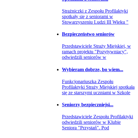
Strażniczki z Zespołu Profilaktyki
spotkały się z seniorami w
Stowarzyszeniu Ludzi III Wieku "
Bezpieczeństwo seniorów
Przedstawiciele Straży Miejskiej, w
ramach projektu "Pozytywniacy",
odwiedzili seniorów w
Wybieram dobrze, bo wiem...
Funkcjonariuszka Zespołu
Profilaktyki Straży Miejskiej spotkała
się ze starszymi uczniami w Szkole
Seniorzy bezpieczniejsi...
Przedstawiciele Zespołu Profilaktyki
odwiedzili seniorów w Klubie
Seniora "Przystań". Pod