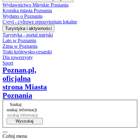
Wydawnictwo Miejskie Posnania
Kronika miasta Poznania
Wydano o Poznaniu
Cyryl - cyfrowe repozytorium lokalne
Turystyka i aktywności
Turystyka - portal miejski
Lato w Poznaniu
Zima w Poznaniu
Trakt królewsko-cesarski
Dla rowerzysty
Sport
Poznan.pl,
oficjalna
strona Miasta
Poznania
Szukaj
szukaj informacji
Wyszukaj
Cofnij menu