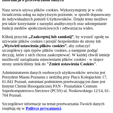
Nasz serwis używa plików cookies. Wykorzystujemy je w celu
świadczenia usług na najwyższym poziomie, w sposób dopasowany
do indywidualnych potrzeb Użytkowników. Dzięki temu możliwe
jest także korzystanie z narzędzi analitycznych oraz udostępnianie
funkcji mediów społecznościowych i odtwarzacza wideo.
Kliknij przycisk
„Zaakceptuj lub zamknij”
, by wyrazić zgodę na
używanie plików cookies i przejść bezpośrednio do strony lub
„Wyświetl ustawienia plików cookies”
, aby zobaczyć
szczegółowy opis typów plików cookies, a następnie podjąć
decyzję, które z nich chcesz zaakceptować. W każdej chwili istnieje
możliwość zarządzania ustawieniami plików cookies - w stopce
strony umieściliśmy link do
"Zmień ustawienia Cookies"
.
Administratorem danych osobowych użytkowników serwisu jest
Prezydent Miasta Poznania z siedzibą przy Placu Kolegiackim 17,
61-841 Poznań, natomiast podmiotem przetwarzającym dane jest
Instytut Chemii Bioorganicznej PAN - Poznańskie Centrum
Superkomputerowo-Sieciowe (PCSS) ul. Noskowskiego 12/14, 61-
704 Poznań.
Szczegółowe informacje na temat przetwarzania Twoich danych
znajdują się w
Polityce prywatności
.