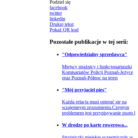
Podziel się
facebook
twitter
linkedin
Drukuj tekst
Pokaż QR kod
Pozostałe publikacje w tej serii:
"Odpowiedzialny sprzedawca"
Miejscy strażnicy i funkcjonariuszki
Komisariatów Policji Poznań-Jeżyce
oraz Poznań-Północ na teren
"Mój przyjaciel pies"
Każda relacja musi opierać się na
wzajemnym zrozumieniu.Częstym
problemem jest przypisywanie psom l
W drodzę po kartę rowerową...
Strażniczki miejskie uczestniczyły w