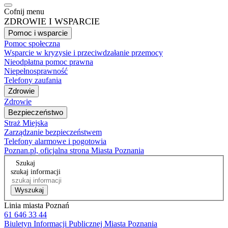
Cofnij menu
ZDROWIE I WSPARCIE
Pomoc i wsparcie
Pomoc społeczna
Wsparcie w kryzysie i przeciwdzałanie przemocy
Nieodpłatna pomoc prawna
Niepełnosprawność
Telefony zaufania
Zdrowie
Zdrowie
Bezpieczeństwo
Straż Miejska
Zarządzanie bezpieczeństwem
Telefony alarmowe i pogotowia
Poznan.pl, oficjalna strona Miasta Poznania
Szukaj
szukaj informacji
Wyszukaj
Linia miasta Poznań
61 646 33 44
Biuletyn Informacji Publicznej Miasta Poznania