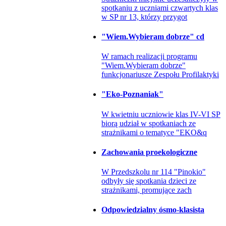
spotkaniu z uczniami czwartych klas
w SP nr 13, którzy przygot
"Wiem.Wybieram dobrze" cd
W ramach realizacji programu
"Wiem.Wybieram dobrze"
funkcjonariusze Zespołu Profilaktyki
"Eko-Poznaniak"
W kwietniu uczniowie klas IV-VI SP
biorą udział w spotkaniach ze
strażnikami o tematyce "EKO&q
Zachowania proekologiczne
W Przedszkolu nr 114 "Pinokio"
odbyły się spotkania dzieci ze
strażnikami, promujące zach
Odpowiedzialny ósmo-klasista