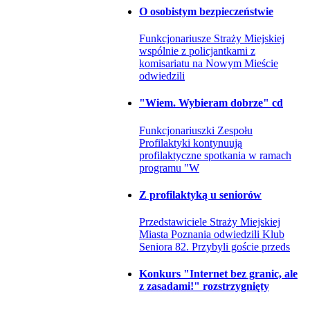
O osobistym bezpieczeństwie
Funkcjonariusze Straży Miejskiej
wspólnie z policjantkami z
komisariatu na Nowym Mieście
odwiedzili
"Wiem. Wybieram dobrze" cd
Funkcjonariuszki Zespołu
Profilaktyki kontynuują
profilaktyczne spotkania w ramach
programu "W
Z profilaktyką u seniorów
Przedstawiciele Straży Miejskiej
Miasta Poznania odwiedzili Klub
Seniora 82. Przybyli goście przeds
Konkurs "Internet bez granic, ale
z zasadami!" rozstrzygnięty