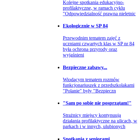
Kolejne spotkania edukacyjno-
profilaktyczne, w ramach cyklu
"Odpowiedzialność prawna nieletnic
Ekologicznie w SP 84
Przewodnim tematem zajęć z
uczniami czwartych klas w SP nr 84
była ochrona przyrody oraz
wyjaśnieni
Bezpieczne zabawy...
Wiodącym tematem rozmów
funkcjonariuszek z przedszkolakami
"Polanie" były "Bezpieczn
"Sam po sobie nie posprzątam!"
Strażnicy miejscy kontynuują
działania profilaktyczne na ulicach, w
parkach i w innych, ulubionych
Spotkania z seniorami