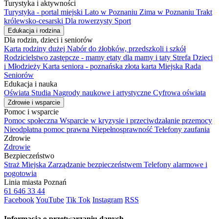
Turystyka i aktywności
Turystyka - portal miejski
Lato w Poznaniu
Zima w Poznaniu
Trakt
królewsko-cesarski
Dla rowerzysty
Sport
Edukacja i rodzina
Dla rodzin, dzieci i seniorów
Karta rodziny dużej
Nabór do żłobków, przedszkoli i szkół
Rodzicielstwo zastępcze - mamy etaty dla mamy i taty
Strefa Dzieci
i Młodzieży
Karta seniora - poznańska złota karta
Miejska Rada
Seniorów
Edukacja i nauka
Oświata
Studia
Nagrody naukowe i artystyczne
Cyfrowa oświata
Zdrowie i wsparcie
Pomoc i wsparcie
Pomoc społeczna
Wsparcie w kryzysie i przeciwdzałanie przemocy
Nieodpłatna pomoc prawna
Niepełnosprawność
Telefony zaufania
Zdrowie
Zdrowie
Bezpieczeństwo
Straż Miejska
Zarządzanie bezpieczeństwem
Telefony alarmowe i
pogotowia
Linia miasta Poznań
61 646 33 44
Facebook
YouTube
Tik Tok
Instagram
RSS
Informacja o przetwarzaniu danych