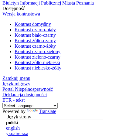
Biuletyn Informacji Publicznej Miasta Poznania
Dostępność
Wersja kontrastowa
Kontrast domyślny
Kontrast czarno-biały
Kontrast biało-czarny
Kontrast żółto-czarny
Kontrast czarno-żółty
Kontrast czarno-zielony
Kontrast zielono-czarny
Kontrast żółto-niebieski
Kontrast niebiesko-żółty
Zamknij menu
Język migowy
Portal Niepełnosprawność
Deklaracja dostępności
ETR - tekst
Powered by
Translate
Język strony
polski
english
українська