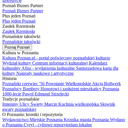
Inwestycje
Poznań Biznes Partner
Poznań Biznes Partner
Plus jeden Poznań
Plus jeden Poznań
Zaułek Rzemiosła
Zaułek Rzemiosła
Poznańskie taksówki
Poznańskie taksówki
Poznaj Poznań
Kultura w Poznaniu
Kultura Poznan.pl - portal poświęcony poznańskiej kulturze
Wydział kultury
Centrum informacji kulturalnej
Kalendarz
kulturalny
Afisz - wydarzenia kulturalne
Samorządowa karta dla
kultury
Nagrody naukowe i artystyczne
Historia
Poznański czerwiec '56
Powstanie Wielkopolskie
Akcja Bollwerk
Poznańscy Bambrzy
Honorowi i zasłużeni mieszkańcy Poznania
1000-lecie
Paweł Edmund Strzelecki
Tradycje poznańskie
Imieniny Ulicy Święty Marcin
Kuchnia wielkopolska
Słownik
gwary poznańskiej
O Poznaniu: kroniki i repozytoria
Wydawnictwo Miejskie Posnania
Kronika miasta Poznania
Wydano
o Poznaniu
Cyryl - cyfrowe repozytorium lokalne