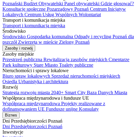
Poznański Budżet Obywatelski
Panel obywatelski
Gdzie głosować?
Konsultacje społeczne
Pozarządowy Poznań
Centrum Inicjatyw
Lokalnych
Centrum Usług Wspólnych
Wolontariat
Transport i komunikacja miejska
Transport i komunikacja miejska
Środowisko
Środowisko
Gospodarka komunalna
Odpady i recycling
Poznań dla
pszczół
Zwierzęta w mieście
Zielony Poznań
Zasoby i rozwój
Zasoby miejskie
Przestrzeń publiczna
Rewitalizacja zasobów miejskich
Cmentarze
Park kulturowy Stare Miasto
Toalety publiczne
Nieruchomości i sprawy lokalowe
Biuro spraw lokalowych
Sprzedaż nieruchomości miejskiech
Osiedla
Urbanistyka i architektura
Rozwój
Strategia rozwoju miasta 2040+
Smart City
Baza Danych Miasta
Współpraca międzynarodowa i fundusze UE
Współpraca międzynarodowa
Projekty realizowane z
dofinansowaniem UE
Fundusze unijne
Konsulaty
Biznes
Dni Przedsiębiorczości Poznań
Dni Przedsiębiorczości Poznań
Inwestycje