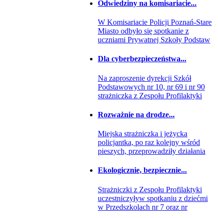
Odwiedziny na komisariacie...
W Komisariacie Policji Poznań-Stare
Miasto odbyło się spotkanie z
uczniami Prywatnej Szkoły Podstaw
Dla cyberbezpieczeństwa...
Na zaproszenie dyrekcji Szkół
Podstawowych nr 10, nr 69 i nr 90
strażniczka z Zespołu Profilaktyki
Rozważnie na drodze...
Miejska strażniczka i jeżycka
policjantka, po raz kolejny wśród
pieszych, przeprowadziły działania
Ekologicznie, bezpiecznie...
Strażniczki z Zespołu Profilaktyki
uczestniczyływ spotkaniu z dziećmi
w Przedszkolach nr 7 oraz nr