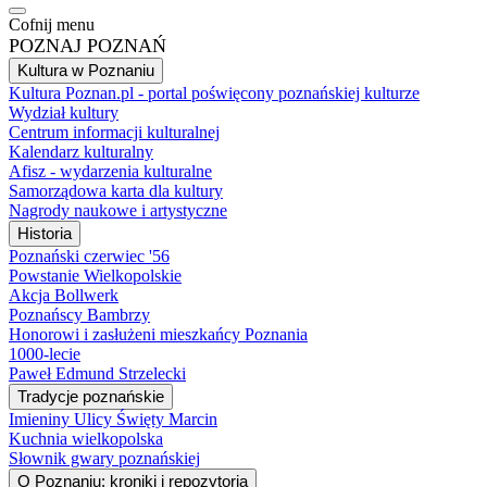
Cofnij menu
POZNAJ POZNAŃ
Kultura w Poznaniu
Kultura Poznan.pl - portal poświęcony poznańskiej kulturze
Wydział kultury
Centrum informacji kulturalnej
Kalendarz kulturalny
Afisz - wydarzenia kulturalne
Samorządowa karta dla kultury
Nagrody naukowe i artystyczne
Historia
Poznański czerwiec '56
Powstanie Wielkopolskie
Akcja Bollwerk
Poznańscy Bambrzy
Honorowi i zasłużeni mieszkańcy Poznania
1000-lecie
Paweł Edmund Strzelecki
Tradycje poznańskie
Imieniny Ulicy Święty Marcin
Kuchnia wielkopolska
Słownik gwary poznańskiej
O Poznaniu: kroniki i repozytoria