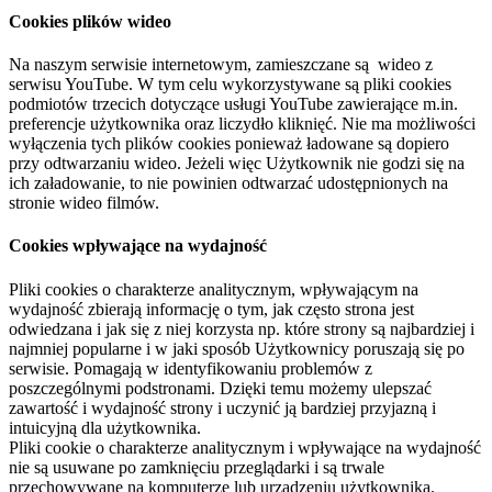
Cookies plików wideo
Na naszym serwisie internetowym, zamieszczane są wideo z
serwisu YouTube. W tym celu wykorzystywane są pliki cookies
podmiotów trzecich dotyczące usługi YouTube zawierające m.in.
preferencje użytkownika oraz liczydło kliknięć. Nie ma możliwości
wyłączenia tych plików cookies ponieważ ładowane są dopiero
przy odtwarzaniu wideo. Jeżeli więc Użytkownik nie godzi się na
ich załadowanie, to nie powinien odtwarzać udostępnionych na
stronie wideo filmów.
Cookies wpływające na wydajność
Pliki cookies o charakterze analitycznym, wpływającym na
wydajność zbierają informację o tym, jak często strona jest
odwiedzana i jak się z niej korzysta np. które strony są najbardziej i
najmniej popularne i w jaki sposób Użytkownicy poruszają się po
serwisie. Pomagają w identyfikowaniu problemów z
poszczególnymi podstronami. Dzięki temu możemy ulepszać
zawartość i wydajność strony i uczynić ją bardziej przyjazną i
intuicyjną dla użytkownika.
Pliki cookie o charakterze analitycznym i wpływające na wydajność
nie są usuwane po zamknięciu przeglądarki i są trwale
przechowywane na komputerze lub urządzeniu użytkownika.