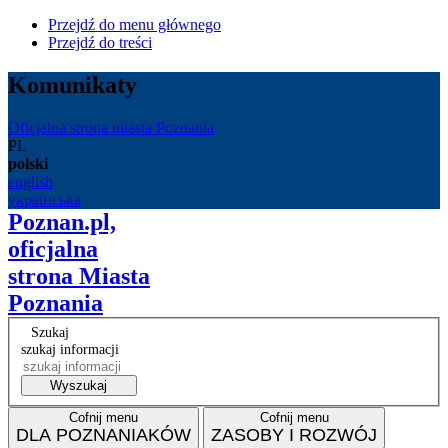
Przejdź do menu głównego
Przejdź do treści
Komunikaty
Oficjalna strona miasta Poznania
PL
polski
english
українська
Poznan.pl,
oficjalna
strona Miasta
Poznania
Szukaj
szukaj informacji
Wyszukaj
Cofnij menu
Cofnij menu
DLA POZNANIAKÓW
ZASOBY I ROZWÓJ