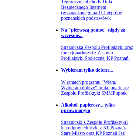
Tegoroczne obchody Dnia
Bezpiecznego Internetu
(wyznaczonego na 11 lutego) w
poznańskich podstawówk
Na "pierwszą pomoc" nigdy za
wcześnie...
Strażniczka Zespołu Profilaktyki oraz
funkcjonariuszki z Zespołu
Profilaktyki Społecznej KP Poznań-
Wybieram tylko dobrze...
W ramach programu "Wiem.
Wybieram dobrze" funkcjonariusze
Zespołu Profilaktyki SMMP spotk
Alkohol, papierosy... tylko
uprawnionym
Strażniczki z Zespołu Profilaktyki i
ich odpowiedniczki z KP Poznań-
Stare Miasto oraz KP Poznań-Jeż