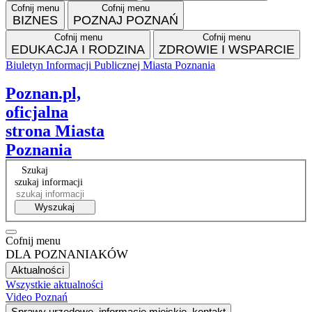
Cofnij menu
Cofnij menu
BIZNES
POZNAJ POZNAŃ
Cofnij menu
Cofnij menu
EDUKACJA I RODZINA
ZDROWIE I WSPARCIE
Biuletyn Informacji Publicznej Miasta Poznania
Facebook
Instagram
Tiktok
RSS
VP
Poznan.pl,
oficjalna
strona Miasta
Poznania
Szukaj
szukaj informacji
Wyszukaj
Cofnij menu
DLA POZNANIAKÓW
Aktualności
Wszystkie aktualności
Video Poznań
Sprawy urzędowe, informacje miejskie, kontakt