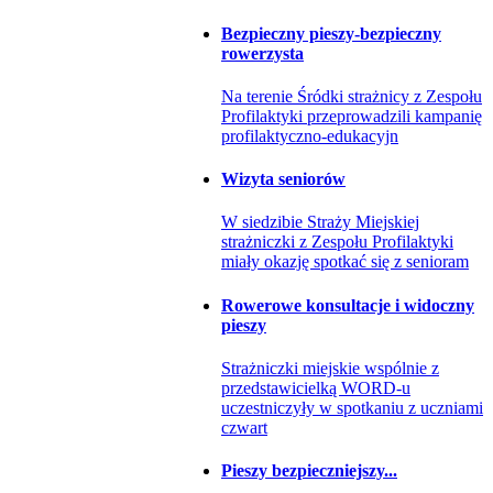
Bezpieczny pieszy-bezpieczny
rowerzysta
Na terenie Śródki strażnicy z Zespołu
Profilaktyki przeprowadzili kampanię
profilaktyczno-edukacyjn
Wizyta seniorów
W siedzibie Straży Miejskiej
strażniczki z Zespołu Profilaktyki
miały okazję spotkać się z senioram
Rowerowe konsultacje i widoczny
pieszy
Strażniczki miejskie wspólnie z
przedstawicielką WORD-u
uczestniczyły w spotkaniu z uczniami
czwart
Pieszy bezpieczniejszy...