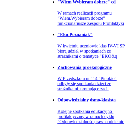
"Wiem.Wybieram dobrze" cd
W ramach realizacji programu
"Wiem.Wybieram dobrze"
funkcjonariusze Zespołu Profilaktyki
"Eko-Poznaniak"
W kwietniu uczniowie klas IV-VI SP
biorą udział w spotkaniach ze
strażnikami o tematyce "EKO&q
Zachowania proekologiczne
W Przedszkolu nr 114 "Pinokio"
odbyły się spotkania dzieci ze
strażnikami, promujące zach
Odpowiedzialny ósmo-klasista
Kolejne spotkania edukacyjno-
profilaktyczne, w ramach cyklu
"Odpowiedzialność prawna nieletnic