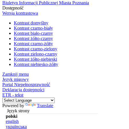
Biuletyn Informacji Publicznej Miasta Poznania
Dostępność
Wersja kontrastowa
Kontrast domyślny
Kontrast czarno-biały
Kontrast biało-czarny
Kontrast żółto-czarny
Kontrast czarno-żółty
Kontrast czarno-zielony
Kontrast zielono-czarny
Kontrast żółto-niebieski
Kontrast niebiesko-żółty
Zamknij menu
Język migowy
Portal Niepełnosprawność
Deklaracja dostępności
ETR - tekst
Powered by
Translate
Język strony
polski
english
українська