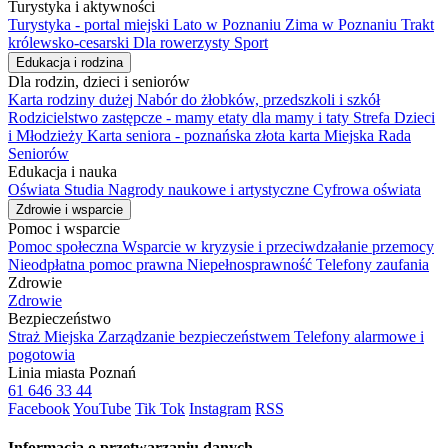
Turystyka i aktywności
Turystyka - portal miejski
Lato w Poznaniu
Zima w Poznaniu
Trakt
królewsko-cesarski
Dla rowerzysty
Sport
Edukacja i rodzina
Dla rodzin, dzieci i seniorów
Karta rodziny dużej
Nabór do żłobków, przedszkoli i szkół
Rodzicielstwo zastępcze - mamy etaty dla mamy i taty
Strefa Dzieci
i Młodzieży
Karta seniora - poznańska złota karta
Miejska Rada
Seniorów
Edukacja i nauka
Oświata
Studia
Nagrody naukowe i artystyczne
Cyfrowa oświata
Zdrowie i wsparcie
Pomoc i wsparcie
Pomoc społeczna
Wsparcie w kryzysie i przeciwdzałanie przemocy
Nieodpłatna pomoc prawna
Niepełnosprawność
Telefony zaufania
Zdrowie
Zdrowie
Bezpieczeństwo
Straż Miejska
Zarządzanie bezpieczeństwem
Telefony alarmowe i
pogotowia
Linia miasta Poznań
61 646 33 44
Facebook
YouTube
Tik Tok
Instagram
RSS
Informacja o przetwarzaniu danych