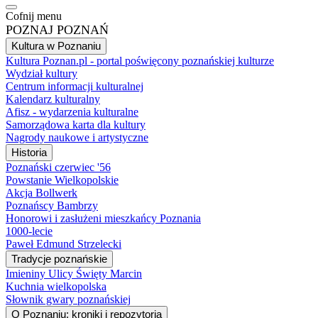
Cofnij menu
POZNAJ POZNAŃ
Kultura w Poznaniu
Kultura Poznan.pl - portal poświęcony poznańskiej kulturze
Wydział kultury
Centrum informacji kulturalnej
Kalendarz kulturalny
Afisz - wydarzenia kulturalne
Samorządowa karta dla kultury
Nagrody naukowe i artystyczne
Historia
Poznański czerwiec '56
Powstanie Wielkopolskie
Akcja Bollwerk
Poznańscy Bambrzy
Honorowi i zasłużeni mieszkańcy Poznania
1000-lecie
Paweł Edmund Strzelecki
Tradycje poznańskie
Imieniny Ulicy Święty Marcin
Kuchnia wielkopolska
Słownik gwary poznańskiej
O Poznaniu: kroniki i repozytoria