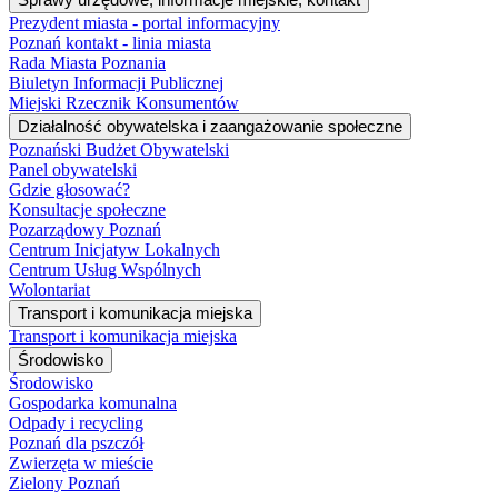
Prezydent miasta - portal informacyjny
Poznań kontakt - linia miasta
Rada Miasta Poznania
Biuletyn Informacji Publicznej
Miejski Rzecznik Konsumentów
Działalność obywatelska i zaangażowanie społeczne
Poznański Budżet Obywatelski
Panel obywatelski
Gdzie głosować?
Konsultacje społeczne
Pozarządowy Poznań
Centrum Inicjatyw Lokalnych
Centrum Usług Wspólnych
Wolontariat
Transport i komunikacja miejska
Transport i komunikacja miejska
Środowisko
Środowisko
Gospodarka komunalna
Odpady i recycling
Poznań dla pszczół
Zwierzęta w mieście
Zielony Poznań