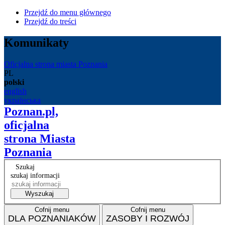
Przejdź do menu głównego
Przejdź do treści
Komunikaty
Oficjalna strona miasta Poznania
PL
polski
english
українська
Poznan.pl,
oficjalna
strona Miasta
Poznania
Szukaj
szukaj informacji
Wyszukaj
Cofnij menu
Cofnij menu
DLA POZNANIAKÓW
ZASOBY I ROZWÓJ