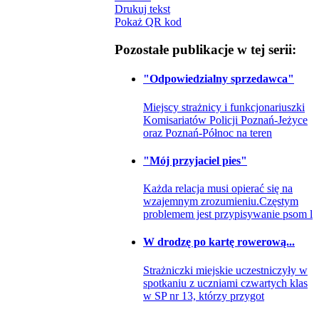
Drukuj tekst
Pokaż QR kod
Pozostałe publikacje w tej serii:
"Odpowiedzialny sprzedawca"
Miejscy strażnicy i funkcjonariuszki
Komisariatów Policji Poznań-Jeżyce
oraz Poznań-Północ na teren
"Mój przyjaciel pies"
Każda relacja musi opierać się na
wzajemnym zrozumieniu.Częstym
problemem jest przypisywanie psom l
W drodzę po kartę rowerową...
Strażniczki miejskie uczestniczyły w
spotkaniu z uczniami czwartych klas
w SP nr 13, którzy przygot