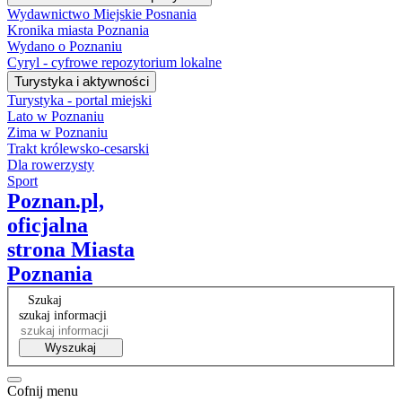
Wydawnictwo Miejskie Posnania
Kronika miasta Poznania
Wydano o Poznaniu
Cyryl - cyfrowe repozytorium lokalne
Turystyka i aktywności
Turystyka - portal miejski
Lato w Poznaniu
Zima w Poznaniu
Trakt królewsko-cesarski
Dla rowerzysty
Sport
Poznan.pl,
oficjalna
strona Miasta
Poznania
Szukaj
szukaj informacji
Wyszukaj
Cofnij menu