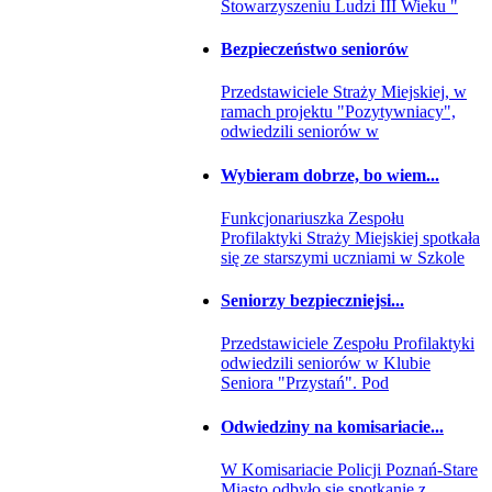
Stowarzyszeniu Ludzi III Wieku "
Bezpieczeństwo seniorów
Przedstawiciele Straży Miejskiej, w
ramach projektu "Pozytywniacy",
odwiedzili seniorów w
Wybieram dobrze, bo wiem...
Funkcjonariuszka Zespołu
Profilaktyki Straży Miejskiej spotkała
się ze starszymi uczniami w Szkole
Seniorzy bezpieczniejsi...
Przedstawiciele Zespołu Profilaktyki
odwiedzili seniorów w Klubie
Seniora "Przystań". Pod
Odwiedziny na komisariacie...
W Komisariacie Policji Poznań-Stare
Miasto odbyło się spotkanie z