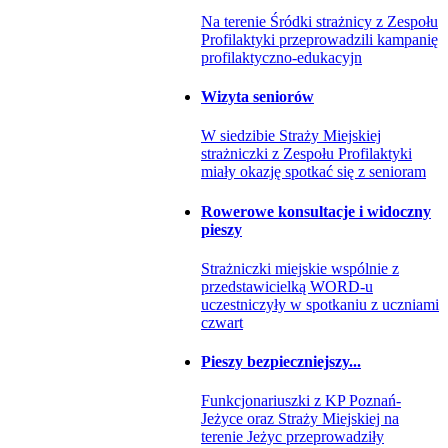
Na terenie Śródki strażnicy z Zespołu
Profilaktyki przeprowadzili kampanię
profilaktyczno-edukacyjn
Wizyta seniorów
W siedzibie Straży Miejskiej
strażniczki z Zespołu Profilaktyki
miały okazję spotkać się z senioram
Rowerowe konsultacje i widoczny
pieszy
Strażniczki miejskie wspólnie z
przedstawicielką WORD-u
uczestniczyły w spotkaniu z uczniami
czwart
Pieszy bezpieczniejszy...
Funkcjonariuszki z KP Poznań-
Jeżyce oraz Straży Miejskiej na
terenie Jeżyc przeprowadziły