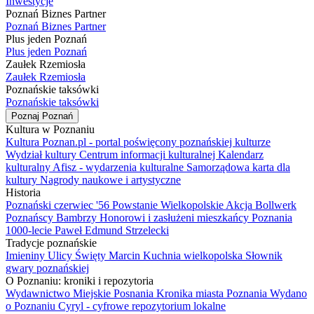
Inwestycje
Poznań Biznes Partner
Poznań Biznes Partner
Plus jeden Poznań
Plus jeden Poznań
Zaułek Rzemiosła
Zaułek Rzemiosła
Poznańskie taksówki
Poznańskie taksówki
Poznaj Poznań
Kultura w Poznaniu
Kultura Poznan.pl - portal poświęcony poznańskiej kulturze
Wydział kultury
Centrum informacji kulturalnej
Kalendarz
kulturalny
Afisz - wydarzenia kulturalne
Samorządowa karta dla
kultury
Nagrody naukowe i artystyczne
Historia
Poznański czerwiec '56
Powstanie Wielkopolskie
Akcja Bollwerk
Poznańscy Bambrzy
Honorowi i zasłużeni mieszkańcy Poznania
1000-lecie
Paweł Edmund Strzelecki
Tradycje poznańskie
Imieniny Ulicy Święty Marcin
Kuchnia wielkopolska
Słownik
gwary poznańskiej
O Poznaniu: kroniki i repozytoria
Wydawnictwo Miejskie Posnania
Kronika miasta Poznania
Wydano
o Poznaniu
Cyryl - cyfrowe repozytorium lokalne