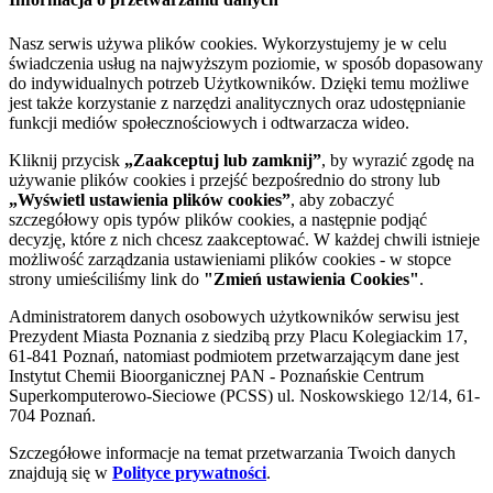
Nasz serwis używa plików cookies. Wykorzystujemy je w celu
świadczenia usług na najwyższym poziomie, w sposób dopasowany
do indywidualnych potrzeb Użytkowników. Dzięki temu możliwe
jest także korzystanie z narzędzi analitycznych oraz udostępnianie
funkcji mediów społecznościowych i odtwarzacza wideo.
Kliknij przycisk
„Zaakceptuj lub zamknij”
, by wyrazić zgodę na
używanie plików cookies i przejść bezpośrednio do strony lub
„Wyświetl ustawienia plików cookies”
, aby zobaczyć
szczegółowy opis typów plików cookies, a następnie podjąć
decyzję, które z nich chcesz zaakceptować. W każdej chwili istnieje
możliwość zarządzania ustawieniami plików cookies - w stopce
strony umieściliśmy link do
"Zmień ustawienia Cookies"
.
Administratorem danych osobowych użytkowników serwisu jest
Prezydent Miasta Poznania z siedzibą przy Placu Kolegiackim 17,
61-841 Poznań, natomiast podmiotem przetwarzającym dane jest
Instytut Chemii Bioorganicznej PAN - Poznańskie Centrum
Superkomputerowo-Sieciowe (PCSS) ul. Noskowskiego 12/14, 61-
704 Poznań.
Szczegółowe informacje na temat przetwarzania Twoich danych
znajdują się w
Polityce prywatności
.