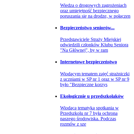
Wiedza o drogowych zagrożeniach
oraz umiejętność bezpiecznego
poruszania się na drodze, w połączen
Bezpieczeństwo seniorów...
Przedstawiciele Straży Miejskiej
odwiedzili członków Klubu Seniora
"Na Głównej", by w ram
Internetowe bezpieczeństwo
Wiodącym tematem zajęć strażniczki
z uczniami w SP nr 1 oraz w SP nr 9
było "Bezpieczne korzys
Ekologicznie u przedszkolaków
Wiodącą tematyką spotkania w
Przedszkolu nr 7 była ochrona
naszego środowiska. Podczas
rozmów z sze