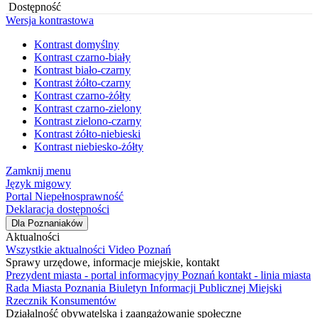
Dostępność
Wersja kontrastowa
Kontrast domyślny
Kontrast czarno-biały
Kontrast biało-czarny
Kontrast żółto-czarny
Kontrast czarno-żółty
Kontrast czarno-zielony
Kontrast zielono-czarny
Kontrast żółto-niebieski
Kontrast niebiesko-żółty
Zamknij menu
Język migowy
Portal Niepełnosprawność
Deklaracja dostępności
Dla Poznaniaków
Aktualności
Wszystkie aktualności
Video Poznań
Sprawy urzędowe, informacje miejskie, kontakt
Prezydent miasta - portal informacyjny
Poznań kontakt - linia miasta
Rada Miasta Poznania
Biuletyn Informacji Publicznej
Miejski
Rzecznik Konsumentów
Działalność obywatelska i zaangażowanie społeczne