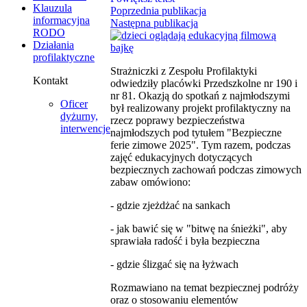
Klauzula
Poprzednia publikacja
informacyjna
Następna publikacja
RODO
Działania
profilaktyczne
Strażniczki z Zespołu Profilaktyki
Kontakt
odwiedziły placówki Przedszkolne nr 190 i
nr 81. Okazją do spotkań z najmłodszymi
Oficer
był realizowany projekt profilaktyczny na
dyżurny,
rzecz poprawy bezpieczeństwa
interwencje
najmłodszych pod tytułem "Bezpieczne
ferie zimowe 2025". Tym razem, podczas
zajęć edukacyjnych dotyczących
bezpiecznych zachowań podczas zimowych
zabaw omówiono:
- gdzie zjeżdżać na sankach
- jak bawić się w "bitwę na śnieżki", aby
sprawiała radość i była bezpieczna
- gdzie ślizgać się na łyżwach
Rozmawiano na temat bezpiecznej podróży
oraz o stosowaniu elementów