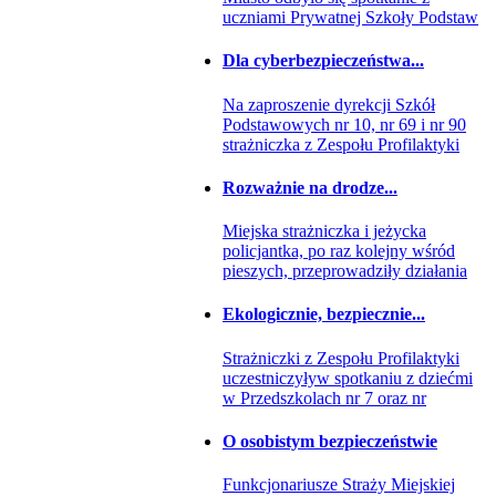
uczniami Prywatnej Szkoły Podstaw
Dla cyberbezpieczeństwa...
Na zaproszenie dyrekcji Szkół
Podstawowych nr 10, nr 69 i nr 90
strażniczka z Zespołu Profilaktyki
Rozważnie na drodze...
Miejska strażniczka i jeżycka
policjantka, po raz kolejny wśród
pieszych, przeprowadziły działania
Ekologicznie, bezpiecznie...
Strażniczki z Zespołu Profilaktyki
uczestniczyływ spotkaniu z dziećmi
w Przedszkolach nr 7 oraz nr
O osobistym bezpieczeństwie
Funkcjonariusze Straży Miejskiej