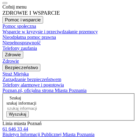
Cofnij menu
ZDROWIE I WSPARCIE
Pomoc i wsparcie
Pomoc społeczna
Wsparcie w kryzysie i przeciwdzałanie przemocy
Nieodpłatna pomoc prawna
Niepełnosprawność
Telefony zaufania
Zdrowie
Zdrowie
Bezpieczeństwo
Straż Miejska
Zarządzanie bezpieczeństwem
Telefony alarmowe i pogotowia
Poznan.pl, oficjalna strona Miasta Poznania
Szukaj
szukaj informacji
Wyszukaj
Linia miasta Poznań
61 646 33 44
Biuletyn Informacji Publicznej Miasta Poznania