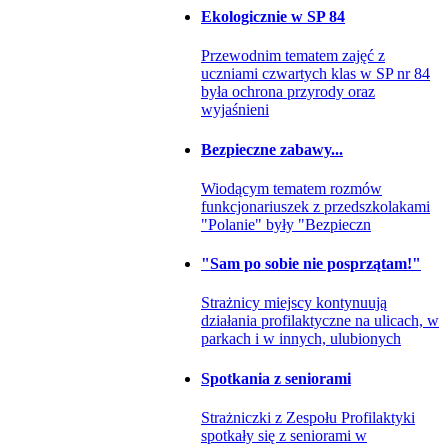
Ekologicznie w SP 84
Przewodnim tematem zajęć z
uczniami czwartych klas w SP nr 84
była ochrona przyrody oraz
wyjaśnieni
Bezpieczne zabawy...
Wiodącym tematem rozmów
funkcjonariuszek z przedszkolakami
"Polanie" były "Bezpieczn
"Sam po sobie nie posprzątam!"
Strażnicy miejscy kontynuują
działania profilaktyczne na ulicach, w
parkach i w innych, ulubionych
Spotkania z seniorami
Strażniczki z Zespołu Profilaktyki
spotkały się z seniorami w