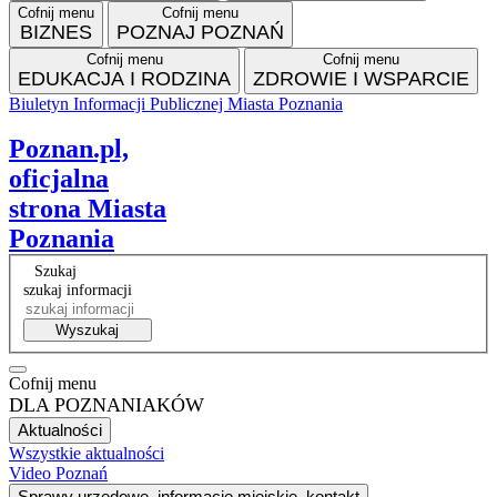
Cofnij menu
Cofnij menu
BIZNES
POZNAJ POZNAŃ
Cofnij menu
Cofnij menu
EDUKACJA I RODZINA
ZDROWIE I WSPARCIE
Biuletyn Informacji Publicznej Miasta Poznania
Facebook
Instagram
Tiktok
RSS
VP
Poznan.pl,
oficjalna
strona Miasta
Poznania
Szukaj
szukaj informacji
Wyszukaj
Cofnij menu
DLA POZNANIAKÓW
Aktualności
Wszystkie aktualności
Video Poznań
Sprawy urzędowe, informacje miejskie, kontakt