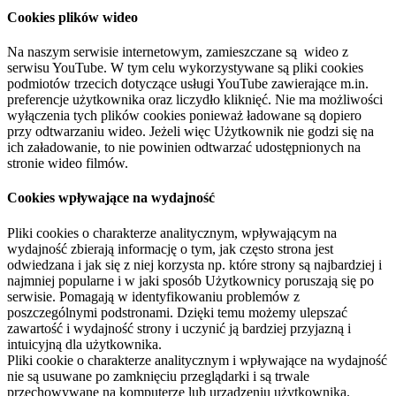
Cookies plików wideo
Na naszym serwisie internetowym, zamieszczane są wideo z
serwisu YouTube. W tym celu wykorzystywane są pliki cookies
podmiotów trzecich dotyczące usługi YouTube zawierające m.in.
preferencje użytkownika oraz liczydło kliknięć. Nie ma możliwości
wyłączenia tych plików cookies ponieważ ładowane są dopiero
przy odtwarzaniu wideo. Jeżeli więc Użytkownik nie godzi się na
ich załadowanie, to nie powinien odtwarzać udostępnionych na
stronie wideo filmów.
Cookies wpływające na wydajność
Pliki cookies o charakterze analitycznym, wpływającym na
wydajność zbierają informację o tym, jak często strona jest
odwiedzana i jak się z niej korzysta np. które strony są najbardziej i
najmniej popularne i w jaki sposób Użytkownicy poruszają się po
serwisie. Pomagają w identyfikowaniu problemów z
poszczególnymi podstronami. Dzięki temu możemy ulepszać
zawartość i wydajność strony i uczynić ją bardziej przyjazną i
intuicyjną dla użytkownika.
Pliki cookie o charakterze analitycznym i wpływające na wydajność
nie są usuwane po zamknięciu przeglądarki i są trwale
przechowywane na komputerze lub urządzeniu użytkownika.