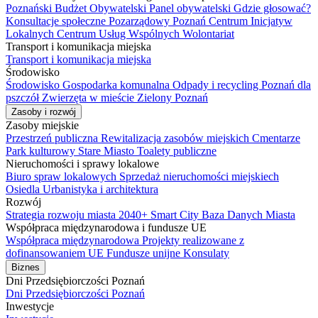
Poznański Budżet Obywatelski
Panel obywatelski
Gdzie głosować?
Konsultacje społeczne
Pozarządowy Poznań
Centrum Inicjatyw
Lokalnych
Centrum Usług Wspólnych
Wolontariat
Transport i komunikacja miejska
Transport i komunikacja miejska
Środowisko
Środowisko
Gospodarka komunalna
Odpady i recycling
Poznań dla
pszczół
Zwierzęta w mieście
Zielony Poznań
Zasoby i rozwój
Zasoby miejskie
Przestrzeń publiczna
Rewitalizacja zasobów miejskich
Cmentarze
Park kulturowy Stare Miasto
Toalety publiczne
Nieruchomości i sprawy lokalowe
Biuro spraw lokalowych
Sprzedaż nieruchomości miejskiech
Osiedla
Urbanistyka i architektura
Rozwój
Strategia rozwoju miasta 2040+
Smart City
Baza Danych Miasta
Współpraca międzynarodowa i fundusze UE
Współpraca międzynarodowa
Projekty realizowane z
dofinansowaniem UE
Fundusze unijne
Konsulaty
Biznes
Dni Przedsiębiorczości Poznań
Dni Przedsiębiorczości Poznań
Inwestycje