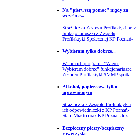
Na "pierwszą pomoc" nigdy za
wcześnie...
Strażniczka Zespołu Profilaktyki oraz
funkcjonariuszki z Zespołu
Profilaktyki Społecznej KP Poznań-
Wybieram tylko dobrze...
W ramach programu "Wiem.
Wybieram dobrze" funkcjonariusze
Zespołu Profilaktyki SMMP spotk
Alkohol, papierosy... tylko
uprawnionym
Strażniczki z Zespołu Profilaktyki i
ich odpowiedniczki z KP Poznań-
Stare Miasto oraz KP Poznań-Jeż
Bezpieczny pieszy-bezpieczny
rowerzysta