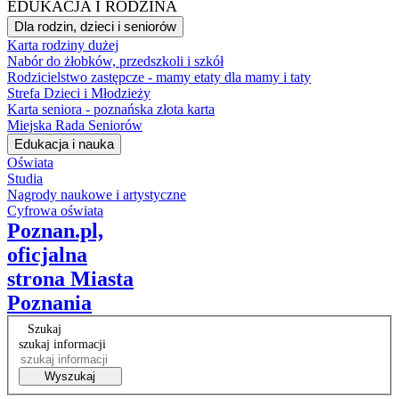
EDUKACJA I RODZINA
Dla rodzin, dzieci i seniorów
Karta rodziny dużej
Nabór do żłobków, przedszkoli i szkół
Rodzicielstwo zastępcze - mamy etaty dla mamy i taty
Strefa Dzieci i Młodzieży
Karta seniora - poznańska złota karta
Miejska Rada Seniorów
Edukacja i nauka
Oświata
Studia
Nagrody naukowe i artystyczne
Cyfrowa oświata
Poznan.pl,
oficjalna
strona Miasta
Poznania
Szukaj
szukaj informacji
Wyszukaj