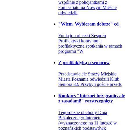
wspólnie z policjantkami z
komisariatu na Nowym Mieście
odwiedzili
"Wiem. Wybieram dobrze" cd
Funkcjonariuszki Zespołu
Profilaktyki kontynuują
profilaktyczne spotkania w ramach
programu "W
Z profilaktyką u seniorów
Przedstawiciele Straży Miejskiej
Miasta Poznania odwiedzili Klub
Seniora 82. Przybyli goście przeds
Konkurs "Internet bez granic, ale
z zasadami!" rozstrzygnięty
Tegoroczne obchody Dnia
Bezpiecznego Internetu
(wyznaczonego na 11 lutego) w
poznańskich podstawówk